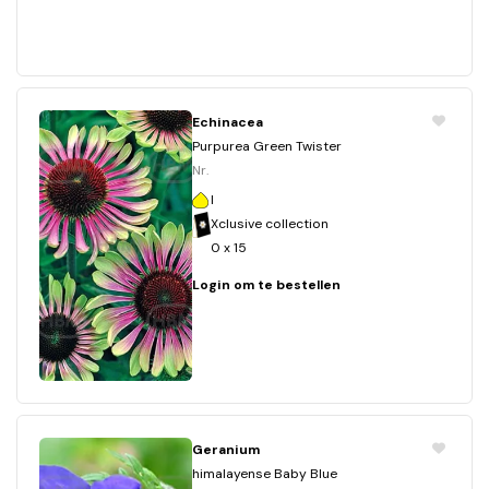
Echinacea
Purpurea Green Twister
Nr.
I
Xclusive collection
0 x 15
Login om te bestellen
Geranium
himalayense Baby Blue