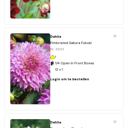
Dahlia
Fimbriated Sakura Fubuki
Nr. 3303
I
1/4 Open In Front Boxes
12 x 1
Login om te bestellen
Dahlia