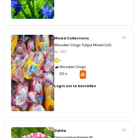
Mixed Collections
Wooden Clogs Tulipa Mixed (x3)
Nr. 1157
-
Wooden Clogs
20 x
Login om te bestellen
Dahlia
Decoratieve Hawaii NL