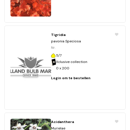
Tigridia
pavonia Speciosa
Nr.
5/7
Xclusive collection
0 x 200
Login om te bestellen
Acidanthera
Murielae