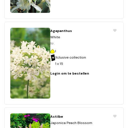
Agapanthus
White
Nr.
I
Xclusive collection
1 x 15
Login om te bestellen
Astilbe
Japonica Peach Blossom