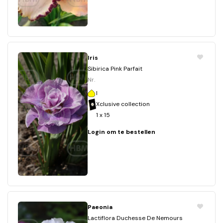
Iris
Sibirica Pink Parfait
Nr.
I
Xclusive collection
1 x 15
Login om te bestellen
Paeonia
Lactiflora Duchesse De Nemours