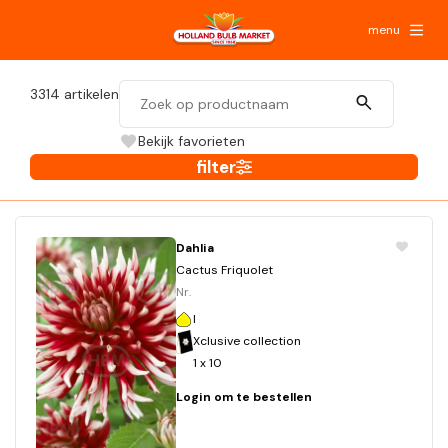
menu
3314
artikelen
Bekijk favorieten
filter
Dahlia
Cactus Friquolet
Nr.
I
Xclusive collection
1 x 10
Login om te bestellen