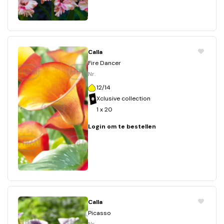
Calla
Fire Dancer
Nr.
12/14
Xclusive collection
1 x 20
Login om te bestellen
Calla
Picasso