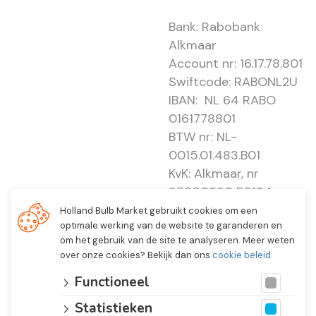
Bank: Rabobank
Alkmaar
Account nr: 16.17.78.801
Swiftcode: RABONL2U
IBAN: NL 64 RABO
0161778801
BTW nr: NL-
0015.01.483.B01
KvK: Alkmaar, nr
37000830 E0194 -
EBO 505
Holland Bulb Market gebruikt cookies om een
optimale werking van de website te garanderen en
om het gebruik van de site te analyseren. Meer weten
over onze cookies? Bekijk dan ons
cookie beleid
.
Functioneel
Statistieken