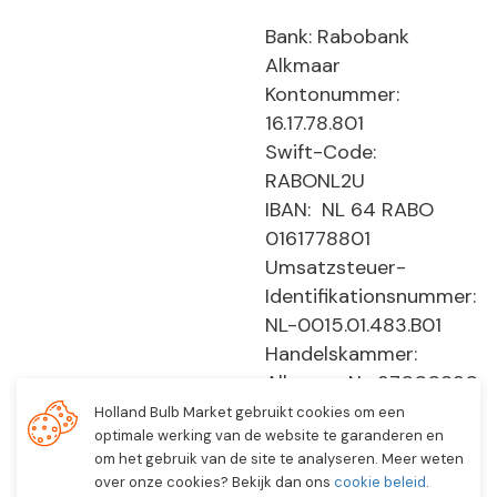
Bank: Rabobank
Alkmaar
Kontonummer:
16.17.78.801
Swift-Code:
RABONL2U
IBAN: NL 64 RABO
0161778801
Umsatzsteuer-
Identifikationsnummer:
NL-0015.01.483.B01
Handelskammer:
Alkmaar, Nr. 37000830
E0194 - EBO 505
Holland Bulb Market gebruikt cookies om een
optimale werking van de website te garanderen en
om het gebruik van de site te analyseren. Meer weten
over onze cookies? Bekijk dan ons
cookie beleid
.