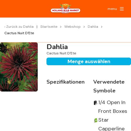
menu
Zurück zu
Dahlia
Startseite
Webshop
Dahlia
Cactus Nuit D'Ete
Dahlia
Cactus Nuit D'Ete
Menge auswählen
Spezifikationen
Verwendete
Symbole
1/4 Open In
Front Boxes
Star
Capperline