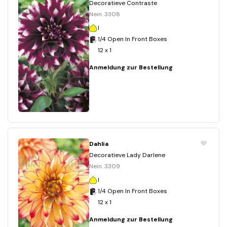
Decoratieve Contraste
Nein. 3308
I
1/4 Open In Front Boxes
12 x 1
Anmeldung zur Bestellung
Dahlia
Decoratieve Lady Darlene
Nein. 3309
I
1/4 Open In Front Boxes
12 x 1
Anmeldung zur Bestellung