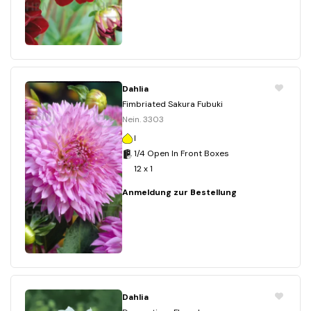
Dahlia
Fimbriated Sakura Fubuki
Nein. 3303
I
1/4 Open In Front Boxes
12 x 1
Anmeldung zur Bestellung
Dahlia