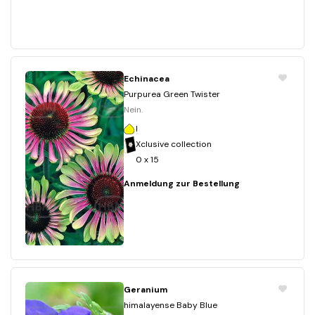
Echinacea
Purpurea Green Twister
Nein.
I
Xclusive collection
0 x 15
Anmeldung zur Bestellung
Geranium
himalayense Baby Blue