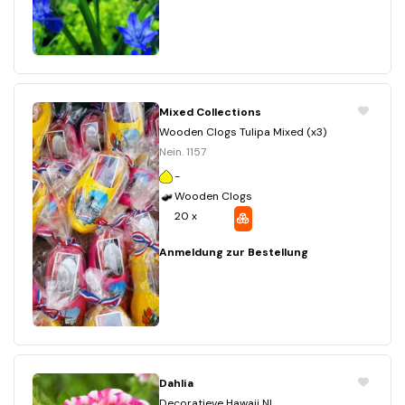
Mixed Collections
Wooden Clogs Tulipa Mixed (x3)
Nein. 1157
-
Wooden Clogs
20 x
Anmeldung zur Bestellung
Dahlia
Decoratieve Hawaii NL