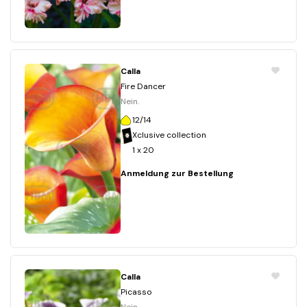
Calla
Fire Dancer
Nein.
12/14
Xclusive collection
1 x 20
Anmeldung zur Bestellung
Calla
Picasso