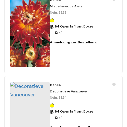
Dahlia
Miscellaneous Akita
Nein. 3323
I
1/4 Open In Front Boxes
12 x 1
Anmeldung zur Bestellung
Dahlia
Decoratieve Vancouver
Nein. 3324
I
1/4 Open In Front Boxes
12 x 1