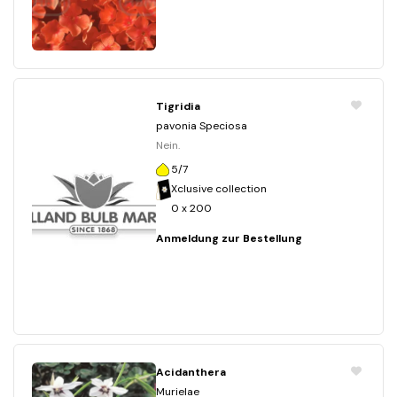
Tigridia
pavonia Speciosa
Nein.
5/7
Xclusive collection
0 x 200
Anmeldung zur Bestellung
Acidanthera
Murielae