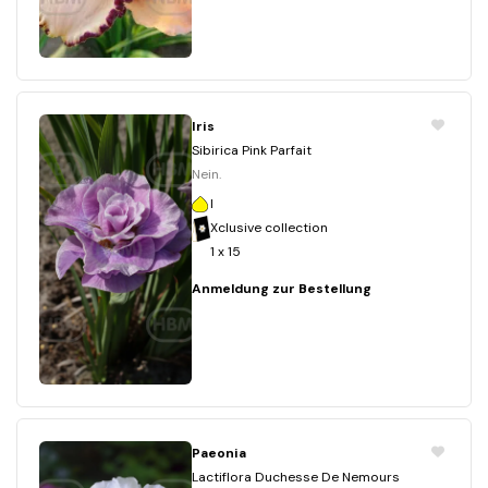
Iris
Sibirica Pink Parfait
Nein.
I
Xclusive collection
1 x 15
Anmeldung zur Bestellung
Paeonia
Lactiflora Duchesse De Nemours