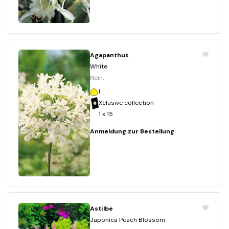
Agapanthus
White
Nein.
I
Xclusive collection
1 x 15
Anmeldung zur Bestellung
Astilbe
Japonica Peach Blossom