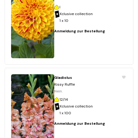
I
Xclusive collection
1 x 10
Anmeldung zur Bestellung
Gladiolus
Kissy Ruffle
Nein.
12/14
Xclusive collection
1 x 100
Anmeldung zur Bestellung