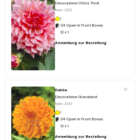
Decoratieve Otto's Thrill
Nein. 3312
I
1/4 Open In Front Boxes
12 x 1
Anmeldung zur Bestellung
Dahlia
Decoratieve Graceland
Nein. 3313
I
1/4 Open In Front Boxes
12 x 1
Anmeldung zur Bestellung