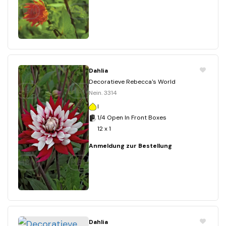
Dahlia
Decoratieve Rebecca's World
Nein. 3314
I
1/4 Open In Front Boxes
12 x 1
Anmeldung zur Bestellung
Dahlia