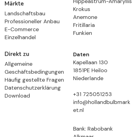
Hippeastrum-Amaryllis
Märkte
Krokus
Landschaftsbau
Anemone
Professioneller Anbau
Fritillaria
E-Commerce
Funkien
Einzelhandel
Direkt zu
Daten
Kapellaan 130
Allgemeine
1851PE Heiloo
Geschäftsbedingungen
Niederlande
Häufig gestellte Fragen
Datenschutzerklärung
+31 725051253
Download
info@hollandbulbmark
et.nl
Bank: Rabobank
Alkmaar