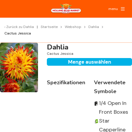
menu
Zurück zu
Dahlia
Startseite
Webshop
Dahlia
Cactus Jessica
Dahlia
Cactus Jessica
Menge auswählen
Spezifikationen
Verwendete
Symbole
1/4 Open In
Front Boxes
Star
Capperline