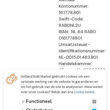
Kontonummer:
16.17.78.801
Swift-Code:
RABONL2U
IBAN: NL 64 RABO
0161778801
Umsatzsteuer-
Identifikationsnummer:
NL-0015.01.483.B01
Handelskammer:
Alkmaar, Nr. 37000830
E0194 - EBO 505
Holland Bulb Market gebruikt cookies om een
optimale werking van de website te garanderen en
om het gebruik van de site te analyseren. Meer weten
over onze cookies? Bekijk dan ons
cookie beleid
.
Functioneel