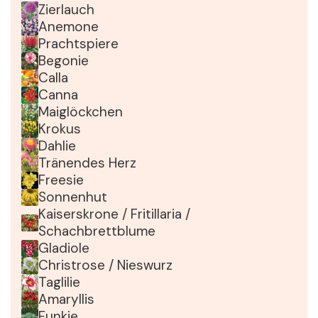
Zierlauch
Anemone
Prachtspiere
Begonie
Calla
Canna
Maiglöckchen
Krokus
Dahlie
Tränendes Herz
Freesie
Sonnenhut
Kaiserskrone / Fritillaria /
Schachbrettblume
Gladiole
Christrose / Nieswurz
Taglilie
Amaryllis
Funkie