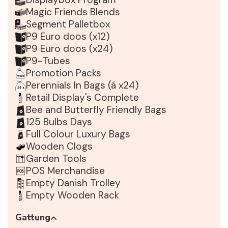
Magic Friends Blends
Segment Palletbox
P9 Euro doos (x12)
P9 Euro doos (x24)
P9-Tubes
Promotion Packs
Perennials In Bags (á x24)
Retail Display's Complete
Bee and Butterfly Friendly Bags
125 Bulbs Days
Full Colour Luxury Bags
Wooden Clogs
Garden Tools
POS Merchandise
Empty Danish Trolley
Empty Wooden Rack
Gattung