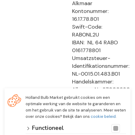
Alkmaar
Kontonummer:
16.17.78.801
Swift-Code:
RABONL2U
IBAN: NL 64 RABO
0161778801
Umsatzsteuer-
Identifikationsnummer:
NL-0015.01.483.B01
Handelskammer:
Alkmaar, Nr. 37000830
E0194 - EBO 505
Holland Bulb Market gebruikt cookies om een
optimale werking van de website te garanderen en
om het gebruik van de site te analyseren. Meer weten
over onze cookies? Bekijk dan ons
cookie beleid
.
Functioneel