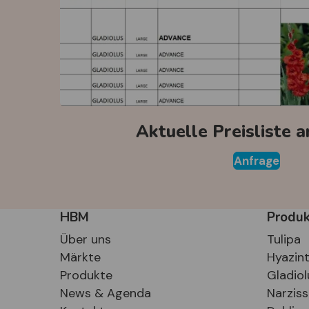
Aktuelle Preisliste 
Anfrage
HBM
Produ
Über uns
Tulipa
Märkte
Hyazin
Produkte
Gladiol
News & Agenda
Narzis