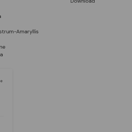
Download
a
strum-Amaryllis
ne
ia
n
le