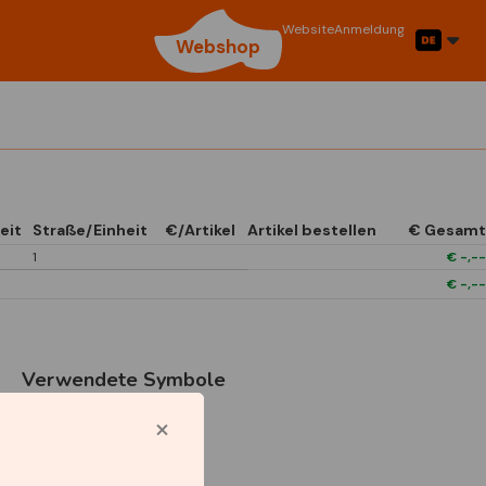
Website
Anmeldung
Webshop
eit
Straße/Einheit
€/Artikel
Artikel bestellen
€ Gesamt
1
€
-,--
€
-,--
Verwendete Symbole
1/4 Open In Front
Boxes