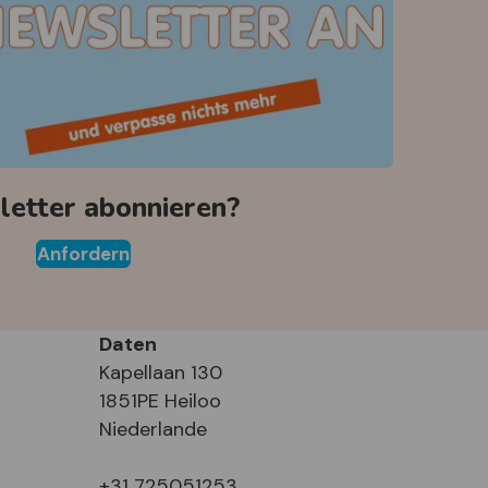
etter abonnieren?
Anfordern
Daten
Kapellaan 130
1851PE Heiloo
Niederlande
+31 725051253