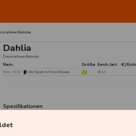
coratieve Belinda
Dahlia
Decoratieve Belinda
Nein.
Größe
Eenh./art.
€/Einh
Nein. 3332
1/4 Open In Front Boxes
I
12 x 1
Spezifikationen
ldet