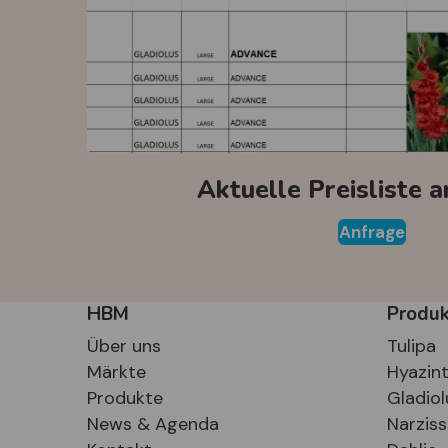
Aktuelle Preisliste 
Anfrage
HBM
Produ
Über uns
Tulipa
Märkte
Hyazin
Produkte
Gladiol
News & Agenda
Narzis