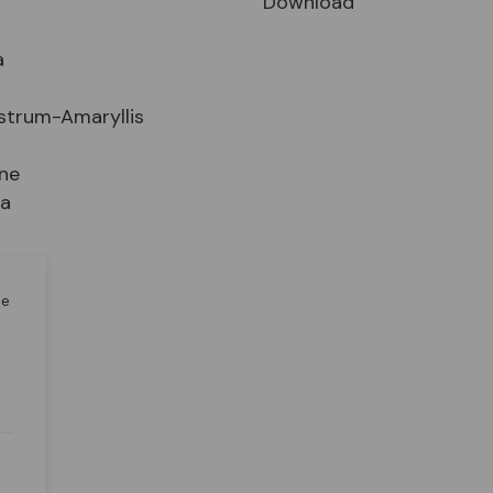
Download
a
strum-Amaryllis
ne
ia
n
le