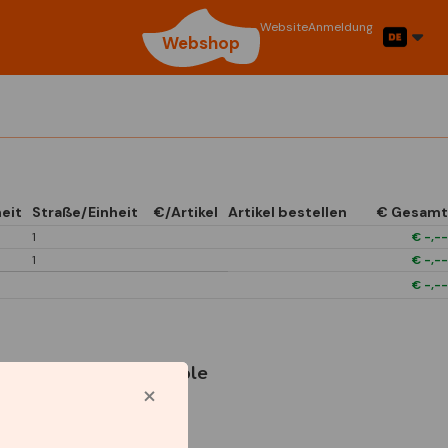
Website
Anmeldung
Webshop
eit
Straße/Einheit
€/Artikel
Artikel bestellen
€ Gesamt
1
€
-,--
1
€
-,--
€
-,--
Verwendete Symbole
1/4 Open In Front
Boxes