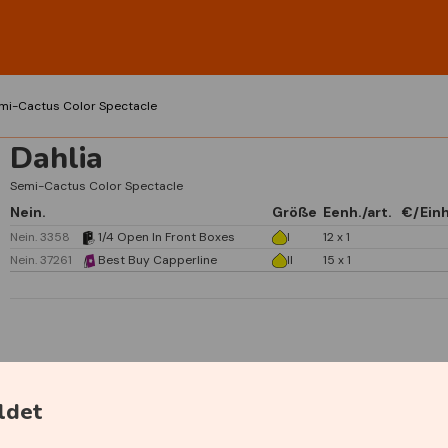
mi-Cactus Color Spectacle
Dahlia
Semi-Cactus Color Spectacle
Nein.
Größe
Eenh./art.
€/Einh
Nein. 3358
1/4 Open In Front Boxes
I
12 x 1
Nein. 37261
Best Buy Capperline
II
15 x 1
Spezifikationen
ldet