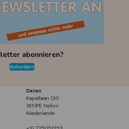
etter abonnieren?
Anfordern
Daten
Kapellaan 130
1851PE Heiloo
Niederlande
+31 725051253