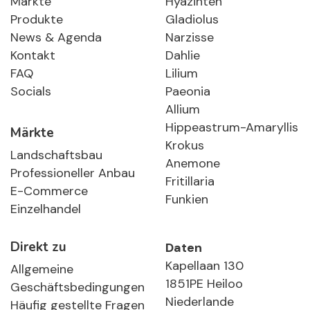
Märkte
Hyazinten
Produkte
Gladiolus
News & Agenda
Narzisse
Kontakt
Dahlie
FAQ
Lilium
Socials
Paeonia
Allium
Hippeastrum-Amaryllis
Märkte
Krokus
Landschaftsbau
Anemone
Professioneller Anbau
Fritillaria
E-Commerce
Funkien
Einzelhandel
Direkt zu
Daten
Kapellaan 130
Allgemeine
1851PE Heiloo
Geschäftsbedingungen
Niederlande
Häufig gestellte Fragen