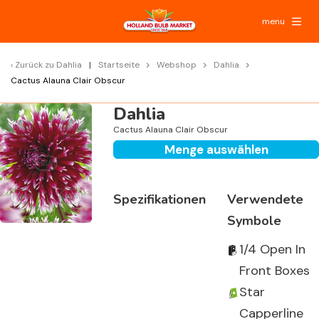
menu
Zurück zu
Dahlia
Startseite
Webshop
Dahlia
Cactus Alauna Clair Obscur
Dahlia
Cactus Alauna Clair Obscur
Menge auswählen
Spezifikationen
Verwendete
Symbole
1/4 Open In
Front Boxes
Star
Capperline