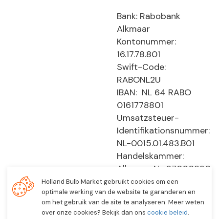
Bank: Rabobank
Alkmaar
Kontonummer:
16.17.78.801
Swift-Code:
RABONL2U
IBAN: NL 64 RABO
0161778801
Umsatzsteuer-
Identifikationsnummer:
NL-0015.01.483.B01
Handelskammer:
Alkmaar, Nr. 37000830
E0194 - EBO 505
Holland Bulb Market gebruikt cookies om een
optimale werking van de website te garanderen en
om het gebruik van de site te analyseren. Meer weten
over onze cookies? Bekijk dan ons
cookie beleid
.