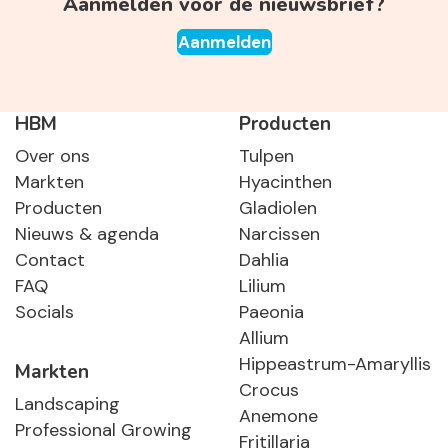
Aanmelden voor de nieuwsbrief?
Aanmelden
HBM
Producten
Over ons
Tulpen
Markten
Hyacinthen
Producten
Gladiolen
Nieuws & agenda
Narcissen
Contact
Dahlia
FAQ
Lilium
Socials
Paeonia
Allium
Hippeastrum-Amaryllis
Markten
Crocus
Landscaping
Anemone
Professional Growing
Fritillaria