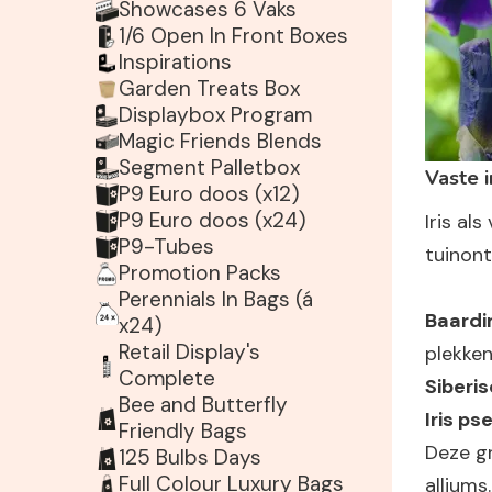
Showcases 6 Vaks
1/6 Open In Front Boxes
Inspirations
Garden Treats Box
Displaybox Program
Magic Friends Blends
Segment Palletbox
Vaste i
P9 Euro doos (x12)
P9 Euro doos (x24)
Iris al
P9-Tubes
tuinon
Promotion Packs
Perennials In Bags (á
Baardi
x24)
Retail Display's
plekken
Complete
Siberis
Bee and Butterfly
Iris p
Friendly Bags
Deze gr
125 Bulbs Days
Full Colour Luxury Bags
alliums.