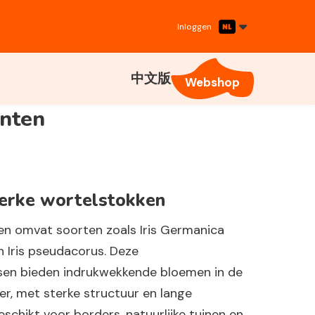
Inloggen
中文版
Webshop
anten
terke wortelstokken
ten
omvat soorten zoals
Iris Germanica
n
Iris pseudacorus
. Deze
sen bieden indrukwekkende bloemen in de
er, met sterke structuur en lange
geschikt voor borders, natuurlijke tuinen en