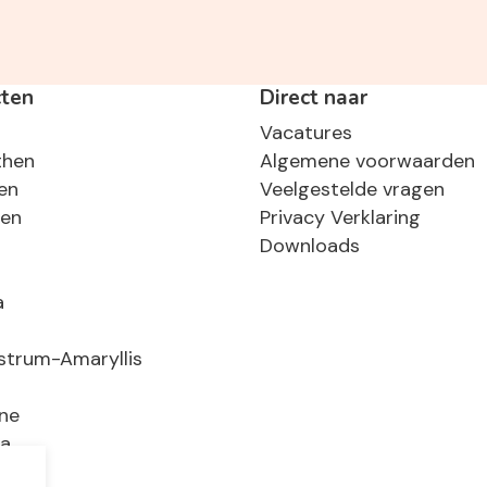
cten
Direct naar
Vacatures
then
Algemene voorwaarden
en
Veelgestelde vragen
sen
Privacy Verklaring
Downloads
a
strum-Amaryllis
ne
ia