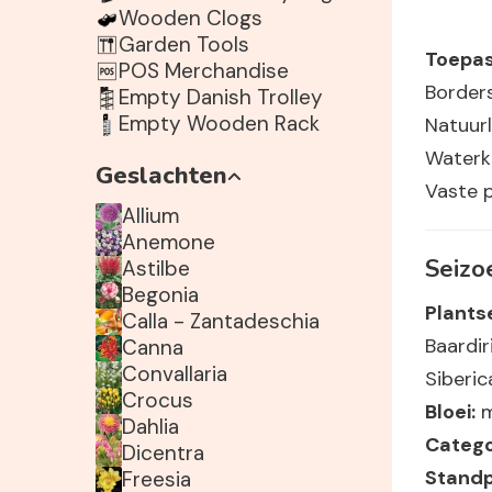
Wooden Clogs
Garden Tools
Toepas
POS Merchandise
Border
Empty Danish Trolley
Empty Wooden Rack
Natuurl
Waterk
Geslachten
Vaste 
Allium
Anemone
Seizoe
Astilbe
Begonia
Plants
Calla - Zantadeschia
Baardiri
Canna
Convallaria
Siberi
Crocus
Bloei:
m
Dahlia
Catego
Dicentra
Standp
Freesia