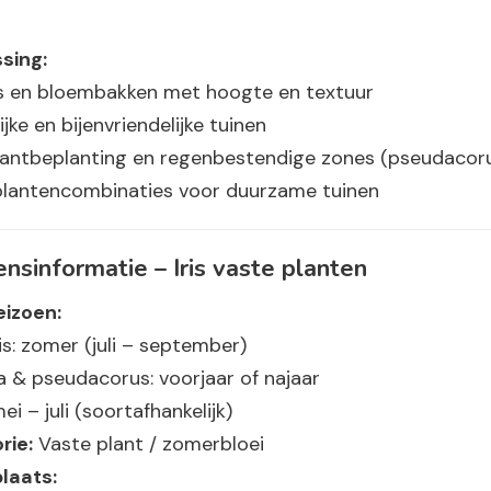
sing:
s en bloembakken met hoogte en textuur
ijke en bijenvriendelijke tuinen
antbeplanting en regenbestendige zones (
pseudacor
plantencombinaties voor duurzame tuinen
nsinformatie – Iris vaste planten
eizoen:
s:
zomer (juli – september)
ca & pseudacorus:
voorjaar of najaar
ei – juli (soortafhankelijk)
rie:
Vaste plant / zomerbloei
laats: