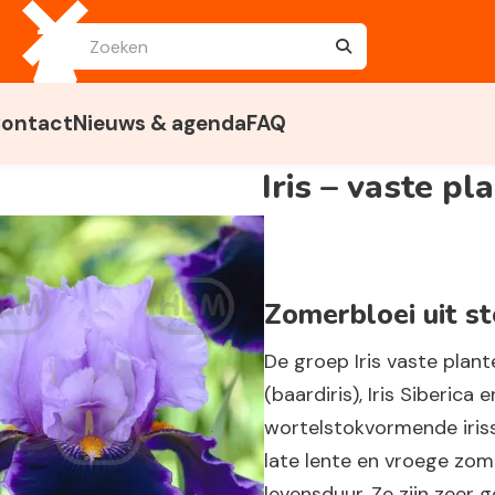
ontact
Nieuws & agenda
FAQ
Iris – vaste pl
Zomerbloei uit s
De groep
Iris vaste plan
(baardiris),
Iris Siberica
e
wortelstokvormende iris
late lente en vroege zom
levensduur. Ze zijn zeer 