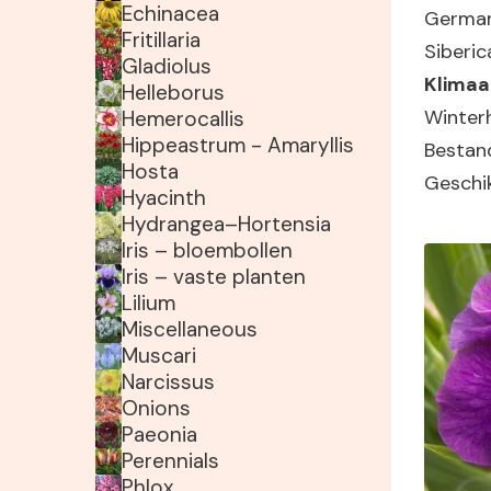
Echinacea
German
Fritillaria
Siberi
Gladiolus
Klimaa
Helleborus
Winter
Hemerocallis
Hippeastrum - Amaryllis
Bestan
Hosta
Geschik
Hyacinth
Hydrangea–Hortensia
Iris – bloembollen
Iris – vaste planten
Lilium
Miscellaneous
Muscari
Narcissus
Onions
Paeonia
Perennials
Phlox