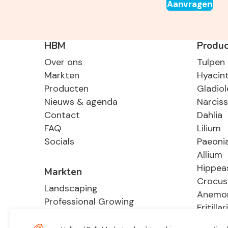
Aanvragen
HBM
Produ
Over ons
Tulpen
Markten
Hyacin
Producten
Gladiol
Nieuws & agenda
Narcis
Contact
Dahlia
FAQ
Lilium
Socials
Paeoni
Allium
Hippea
Markten
Crocus
Landscaping
Anemo
Professional Growing
Fritillar
E-Commerce
Hosta
Retail