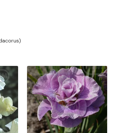
dacorus
)