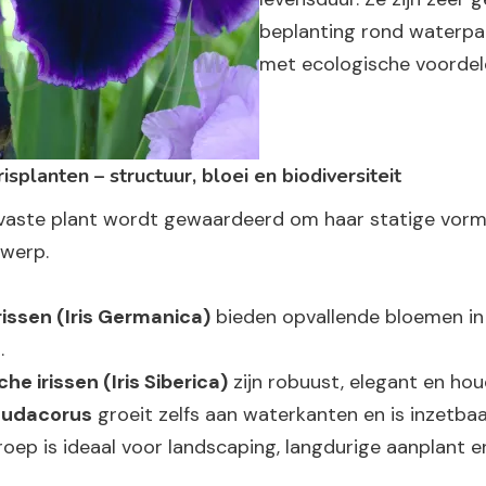
beplanting rond waterpa
met ecologische voordel
risplanten – structuur, bloei en biodiversiteit
s vaste plant wordt gewaardeerd om haar statige vorm,
twerp.
rissen (Iris Germanica)
bieden opvallende bloemen in 
.
che irissen (Iris Siberica)
zijn robuust, elegant en ho
seudacorus
groeit zelfs aan waterkanten en is inzetbaar
oep is ideaal voor landscaping, langdurige aanplant 