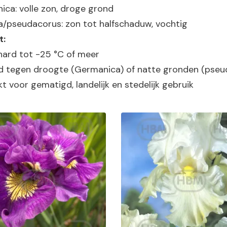
ica:
volle zon, droge grond
ca/pseudacorus:
zon tot halfschaduw, vochtig
t:
hard tot -25 °C of meer
d tegen droogte (
Germanica
) of natte gronden (
pseu
t voor gematigd, landelijk en stedelijk gebruik