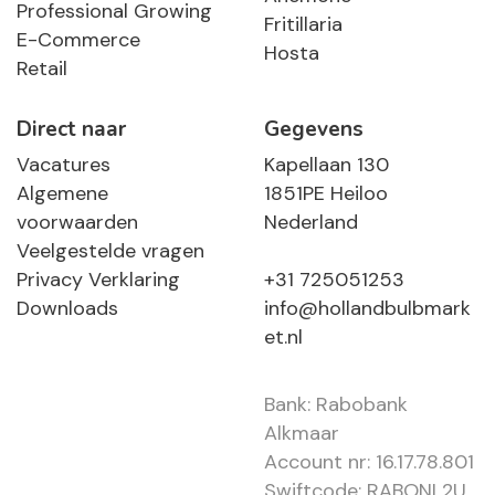
Professional Growing
Fritillaria
E-Commerce
Hosta
Retail
Direct naar
Gegevens
Vacatures
Kapellaan 130
Algemene
1851PE Heiloo
voorwaarden
Nederland
Veelgestelde vragen
Privacy Verklaring
+31 725051253
Downloads
info@hollandbulbmark
et.nl
Bank: Rabobank
Alkmaar
Account nr: 16.17.78.801
Swiftcode: RABONL2U