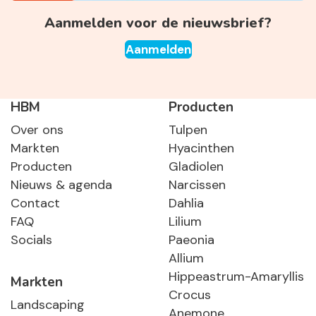
Aanmelden voor de nieuwsbrief?
Aanmelden
HBM
Producten
Over ons
Tulpen
Markten
Hyacinthen
Producten
Gladiolen
Nieuws & agenda
Narcissen
Contact
Dahlia
FAQ
Lilium
Socials
Paeonia
Allium
Hippeastrum-Amaryllis
Markten
Crocus
Landscaping
Anemone