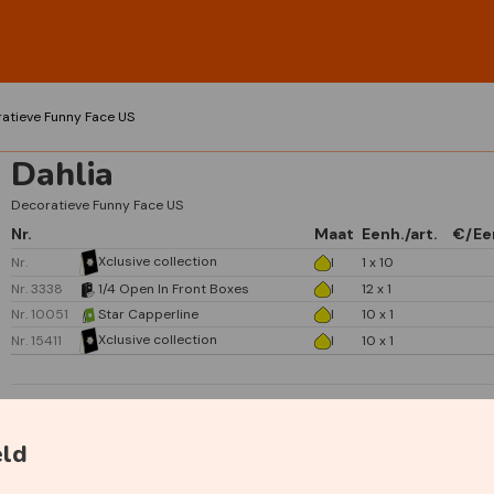
atieve Funny Face US
Dahlia
Decoratieve Funny Face US
Nr.
Maat
Eenh./art.
€/Ee
Xclusive collection
Nr.
I
1 x 10
Nr. 3338
1/4 Open In Front Boxes
I
12 x 1
Nr. 10051
Star Capperline
I
10 x 1
Xclusive collection
Nr. 15411
I
10 x 1
eld
Specificaties