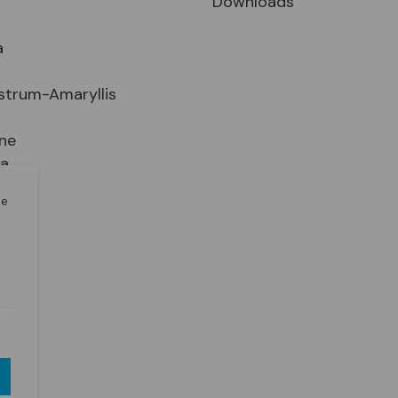
Downloads
a
strum-Amaryllis
ne
ia
le