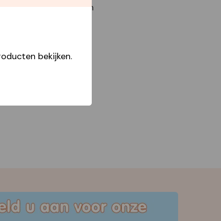
Xclusive collection
1/4 Open In Front
Boxes
Star Capperline
oducten bekijken.