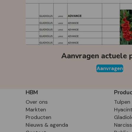
Aanvragen actuele pr
Aanvragen
HBM
Produ
Over ons
Tulpen
Markten
Hyacin
Producten
Gladiol
Nieuws & agenda
Narcis