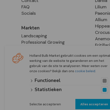
Contact
Dahlia
FAQ
Lilium
Socials
Paeoni
Allium
Hippea
Markten
Crocus
Landscaping
Anemo
Professional Growing
Fritillar
E-Commerce
Hosta
Retail
Holland Bulb Market gebruikt cookies om een optima
werking van de website te garanderen en om het
gebruik van de site te analyseren. Meer weten over
onze cookies? Bekijk dan ons
cookie beleid
.
Functioneel
Statistieken
Selectie accepteren
Alles accepteren