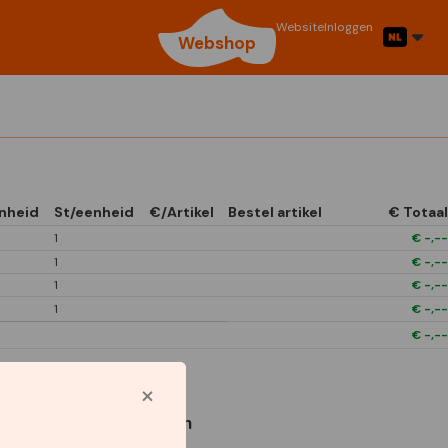
Website
Inloggen
Webshop
nheid
St/eenheid
€/Artikel
Bestel artikel
€ Totaal
1
€
-,--
1
€
-,--
1
€
-,--
1
€
-,--
€
-,--
Gebruikte symbolen