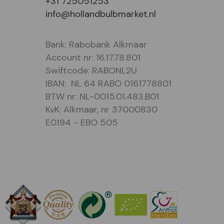
+31 725051253
info@hollandbulbmarket.nl
Bank: Rabobank Alkmaar
Account nr: 16.17.78.801
Swiftcode: RABONL2U
IBAN: NL 64 RABO 0161778801
BTW nr: NL-0015.01.483.B01
KvK: Alkmaar, nr 37000830
E0194 - EBO 505