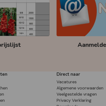
ijslijst
Aanmelden
cten
Direct naar
Vacatures
then
Algemene voorwaarden
en
Veelgestelde vragen
sen
Privacy Verklaring