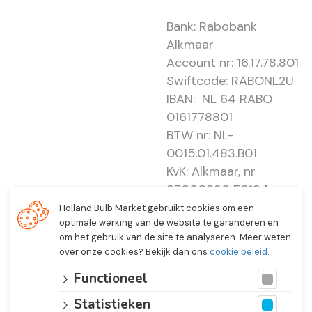
Bank: Rabobank
Alkmaar
Account nr: 16.17.78.801
Swiftcode: RABONL2U
IBAN: NL 64 RABO
0161778801
BTW nr: NL-
0015.01.483.B01
KvK: Alkmaar, nr
37000830 E0194 -
EBO 505
Holland Bulb Market gebruikt cookies om een
optimale werking van de website te garanderen en
om het gebruik van de site te analyseren. Meer weten
over onze cookies? Bekijk dan ons
cookie beleid
.
Functioneel
Statistieken