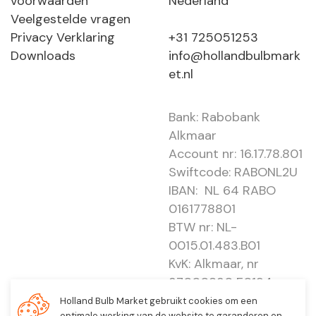
voorwaarden
Nederland
Veelgestelde vragen
Privacy Verklaring
+31 725051253
Downloads
info@hollandbulbmark
et.nl
Bank: Rabobank
Alkmaar
Account nr: 16.17.78.801
Swiftcode: RABONL2U
IBAN: NL 64 RABO
0161778801
BTW nr: NL-
0015.01.483.B01
KvK: Alkmaar, nr
37000830 E0194 -
EBO 505
Holland Bulb Market gebruikt cookies om een
optimale werking van de website te garanderen en