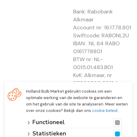
Bank: Rabobank
Alkmaar
Account nr: 16.17.78.801
Swiftcode: RABONL2U
IBAN: NL 64 RABO
0161778801
BTW nr: NL-
0015.01.483.B01
KvK: Alkmaar, nr
37000830 E0194 -
EBO 505
Holland Bulb Market gebruikt cookies om een
optimale werking van de website te garanderen en
om het gebruik van de site te analyseren. Meer weten
over onze cookies? Bekijk dan ons
cookie beleid
.
Functioneel
Statistieken