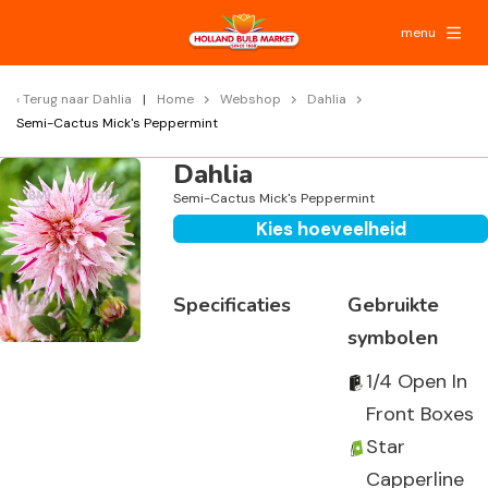
menu
Terug naar
Dahlia
Home
Webshop
Dahlia
Semi-Cactus Mick's Peppermint
Dahlia
Semi-Cactus Mick's Peppermint
Kies hoeveelheid
Specificaties
Gebruikte
symbolen
1/4 Open In
Front Boxes
Star
Capperline