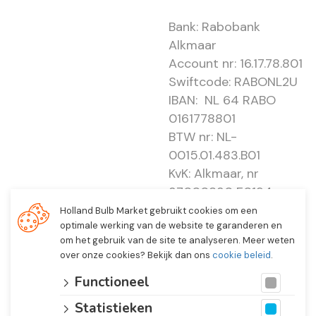
Bank: Rabobank
Alkmaar
Account nr: 16.17.78.801
Swiftcode: RABONL2U
IBAN: NL 64 RABO
0161778801
BTW nr: NL-
0015.01.483.B01
KvK: Alkmaar, nr
37000830 E0194 -
EBO 505
Holland Bulb Market gebruikt cookies om een
optimale werking van de website te garanderen en
om het gebruik van de site te analyseren. Meer weten
over onze cookies? Bekijk dan ons
cookie beleid
.
Functioneel
Statistieken