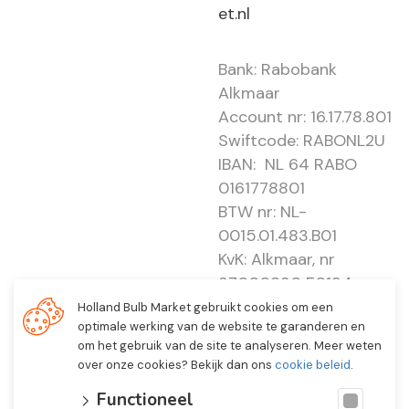
et.nl
Bank: Rabobank
Alkmaar
Account nr: 16.17.78.801
Swiftcode: RABONL2U
IBAN: NL 64 RABO
0161778801
BTW nr: NL-
0015.01.483.B01
KvK: Alkmaar, nr
37000830 E0194 -
EBO 505
Holland Bulb Market gebruikt cookies om een
optimale werking van de website te garanderen en
om het gebruik van de site te analyseren. Meer weten
over onze cookies? Bekijk dan ons
cookie beleid
.
Functioneel