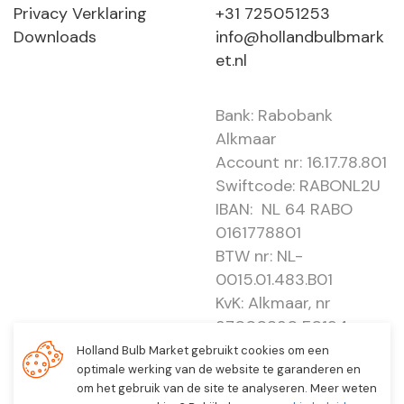
Privacy Verklaring
+31 725051253
Downloads
info@hollandbulbmark
et.nl
Bank: Rabobank
Alkmaar
Account nr: 16.17.78.801
Swiftcode: RABONL2U
IBAN: NL 64 RABO
0161778801
BTW nr: NL-
0015.01.483.B01
KvK: Alkmaar, nr
37000830 E0194 -
EBO 505
Holland Bulb Market gebruikt cookies om een
optimale werking van de website te garanderen en
om het gebruik van de site te analyseren. Meer weten