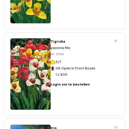
Tigridia
pavonia Mix
Nr. 5196
5/7
1/6 Open In Front Boxes
1 x 300
Login om te bestellen
Iris