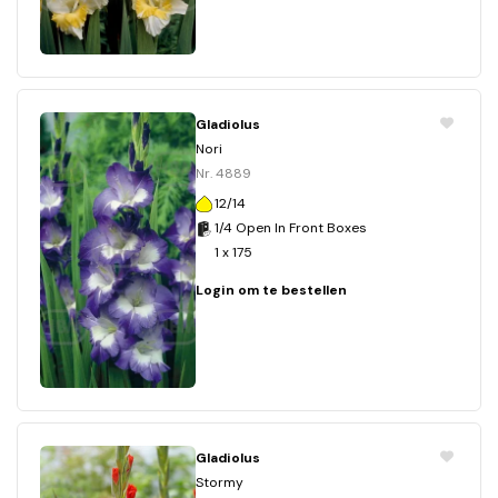
Gladiolus
Nori
Nr. 4889
12/14
1/4 Open In Front Boxes
1 x 175
Login om te bestellen
Gladiolus
Stormy