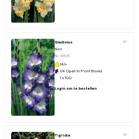
Gladiolus
Nori
Nr. 4928
14/+
1/4 Open In Front Boxes
1 x 100
Login om te bestellen
Tigridia