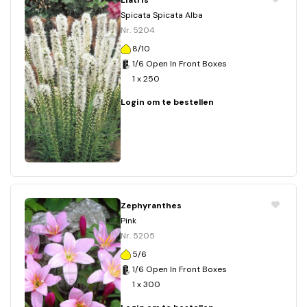
Liatris
Spicata Spicata Alba
Nr. 5204
8/10
1/6 Open In Front Boxes
1 x 250
Login om te bestellen
Zephyranthes
Pink
Nr. 5205
5/6
1/6 Open In Front Boxes
1 x 300