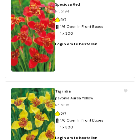
Speciosa Red
Nr. 5194
5/7
1/6 Open In Front Boxes
1 x 300
Login om te bestellen
Tigridia
pavonia Aurea Yellow
Nr. 5195
5/7
1/6 Open In Front Boxes
1 x 300
Login om te bestellen