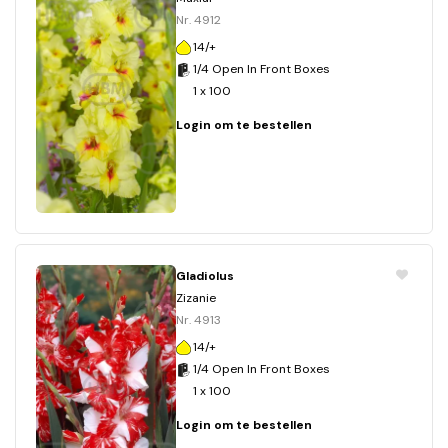
Nr. 4912
14/+
1/4 Open In Front Boxes
1 x 100
Login om te bestellen
Gladiolus
Zizanie
Nr. 4913
14/+
1/4 Open In Front Boxes
1 x 100
Login om te bestellen