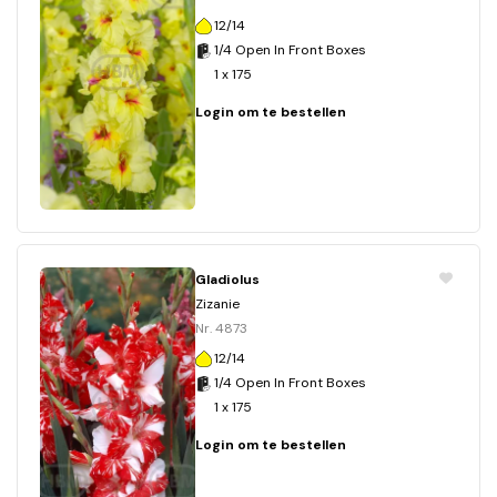
12/14
1/4 Open In Front Boxes
1 x 175
Login om te bestellen
Gladiolus
Zizanie
Nr. 4873
12/14
1/4 Open In Front Boxes
1 x 175
Login om te bestellen