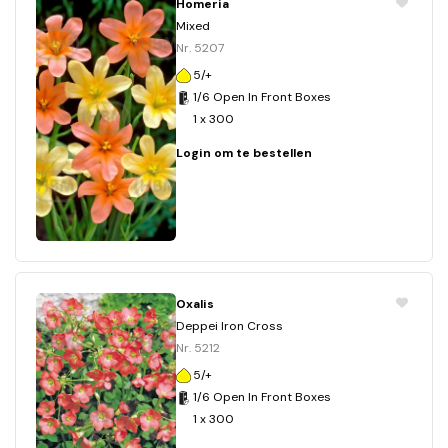
Homeria
Mixed
Nr. 5207
5/+
1/6 Open In Front Boxes
1 x 300
Login om te bestellen
Oxalis
Deppei Iron Cross
Nr. 5212
5/+
1/6 Open In Front Boxes
1 x 300