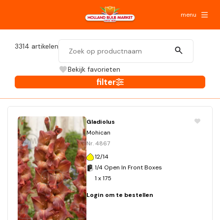
menu
3314
artikelen
Bekijk favorieten
filter
Gladiolus
Mohican
Nr. 4867
12/14
1/4 Open In Front Boxes
1 x 175
Login om te bestellen