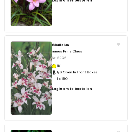
Login om te bestellen
Gladiolus
nanus Prins Claus
Nr. 5206
9/+
1/6 Open In Front Boxes
1 x 150
Login om te bestellen