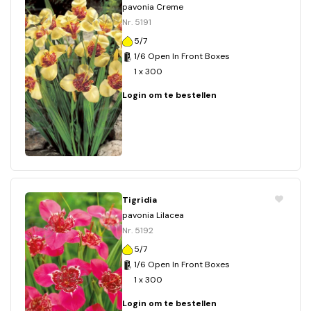
pavonia Creme
Nr. 5191
5/7
1/6 Open In Front Boxes
1 x 300
Login om te bestellen
Tigridia
pavonia Lilacea
Nr. 5192
5/7
1/6 Open In Front Boxes
1 x 300
Login om te bestellen