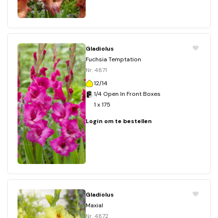
Gladiolus
Fuchsia Temptation
Nr. 4871
12/14
1/4 Open In Front Boxes
1 x 175
Login om te bestellen
Gladiolus
Maxial
Nr. 4872