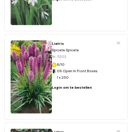
Liatris
Spicata Spicata
Nr. 5203
8/10
1/6 Open In Front Boxes
1 x 250
Login om te bestellen