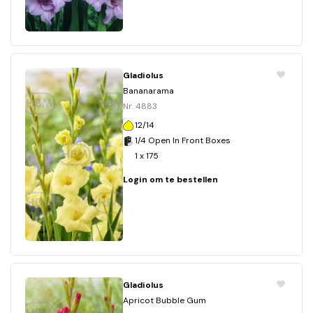
Gladiolus
Bananarama
Nr. 4883
12/14
1/4 Open In Front Boxes
1 x 175
Login om te bestellen
Gladiolus
Apricot Bubble Gum