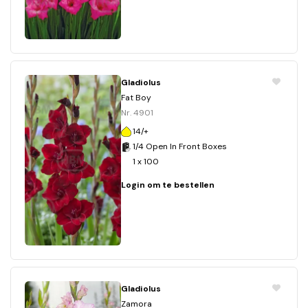
Gladiolus
Fat Boy
Nr. 4901
14/+
1/4 Open In Front Boxes
1 x 100
Login om te bestellen
Gladiolus
Zamora