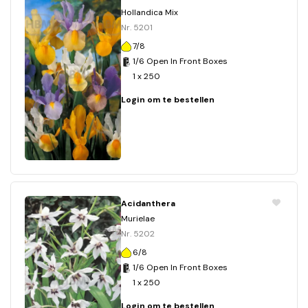
Hollandica Mix
Nr. 5201
7/8
1/6 Open In Front Boxes
1 x 250
Login om te bestellen
Acidanthera
Murielae
Nr. 5202
6/8
1/6 Open In Front Boxes
1 x 250
Login om te bestellen