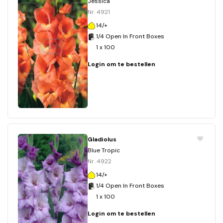
Jessica
Nr. 4921
14/+
1/4 Open In Front Boxes
1 x 100
Login om te bestellen
Gladiolus
Blue Tropic
Nr. 4922
14/+
1/4 Open In Front Boxes
1 x 100
Login om te bestellen