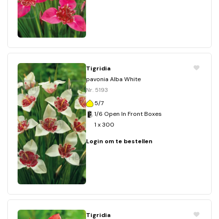
Tigridia
pavonia Alba White
Nr. 5193
5/7
1/6 Open In Front Boxes
1 x 300
Login om te bestellen
Tigridia