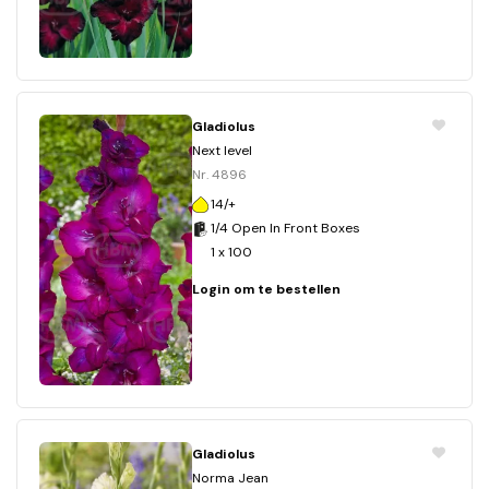
Gladiolus
Next level
Nr. 4896
14/+
1/4 Open In Front Boxes
1 x 100
Login om te bestellen
Gladiolus
Norma Jean