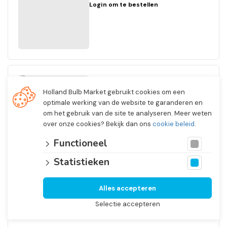
Login om te bestellen
Gladiolus
Holland Bulb Market gebruikt cookies om een
nanus Albus
optimale werking van de website te garanderen en
Nr. 5361
om het gebruik van de site te analyseren. Meer weten
9/+
over onze cookies? Bekijk dan ons
cookie beleid
.
1/6 Open In Front Boxes
1 x 150
Functioneel
Login om te bestellen
Statistieken
Alles accepteren
Selectie accepteren