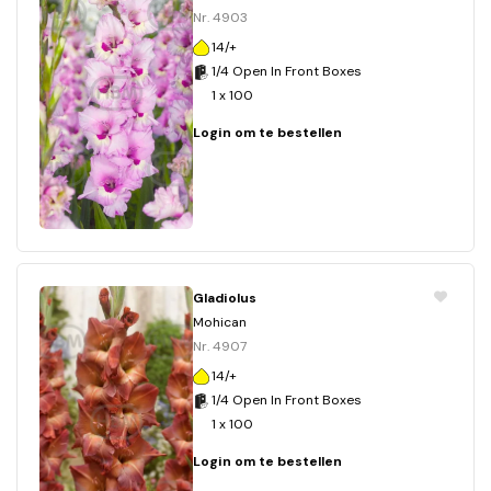
Nr. 4903
14/+
1/4 Open In Front Boxes
1 x 100
Login om te bestellen
Gladiolus
Mohican
Nr. 4907
14/+
1/4 Open In Front Boxes
1 x 100
Login om te bestellen