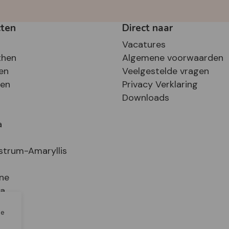
cten
Direct naar
Vacatures
then
Algemene voorwaarden
en
Veelgestelde vragen
sen
Privacy Verklaring
Downloads
a
strum-Amaryllis
ne
ia
le