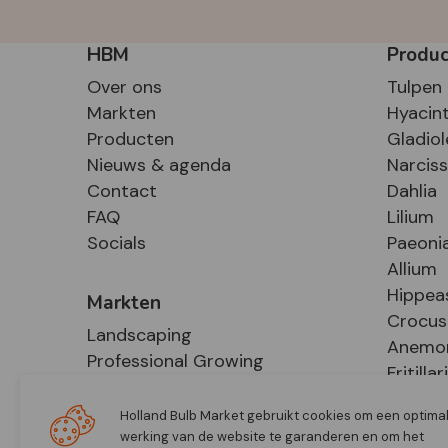
HBM
Produ
Over ons
Tulpen
Markten
Hyacin
Producten
Gladiol
Nieuws & agenda
Narcis
Contact
Dahlia
FAQ
Lilium
Socials
Paeoni
Allium
Hippea
Markten
Crocus
Landscaping
Anemo
Professional Growing
Fritillar
E-Commerce
Hosta
Retail
Holland Bulb Market gebruikt cookies om een optima
werking van de website te garanderen en om het