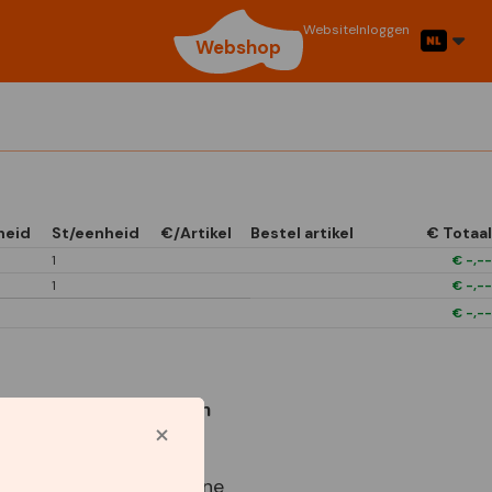
Website
Inloggen
Webshop
heid
St/eenheid
€/Artikel
Bestel artikel
€ Totaal
1
€
-,--
1
€
-,--
€
-,--
Gebruikte symbolen
Star Capperline
Best Buy Capperline