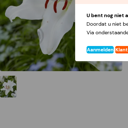
U bent nog niet
Doordat u niet b
Via onderstaande
Aanmelden
Klan