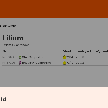
al Santander
Lilium
Oriental Santander
Nr.
Maat
Eenh./art.
€/Een
Nr. 10124
Star Capperline
12/14
20 x 3
Nr. 37226
Best Buy Capperline
10/12
20 x 2
Specificaties
eld
Primaire kleur
Wit
Geurend