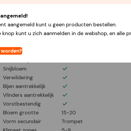
Plantdiepte
15
 aangemeld!
Plantafstand
20
ent aangemeld kunt u geen producten bestellen.
Plant periode
3-5 10-11
 knop kunt u zich aanmelden in de webshop, en alle pr
Bloei periode
6-9
Bloemhoogte
95
Volle zon
t worden?
Half zonnig
Snijbloem
Verwildering
Bijen aantrekkelijk
Vlinders aantrekkelijk
Vorstbestendig
Bloem grootte
15-20
Vorm secundair
Trompet
Klimaat zones
5-9