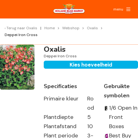
menu
Terug naar
Oxalis
Home
Webshop
Oxalis
Deppei Iron Cross
Oxalis
Deppei Iron Cross
Kies hoeveelheid
Specificaties
Gebruikte
symbolen
Primaire kleur
Ro
od
1/6 Open In
Plantdiepte
5
Front
Plantafstand
10
Boxes
Plant periode
3-
Best Buy