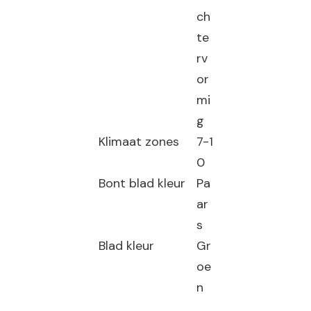
ch
te
rv
or
mi
g
Klimaat zones
7-1
0
Bont blad kleur
Pa
ar
s
Blad kleur
Gr
oe
n