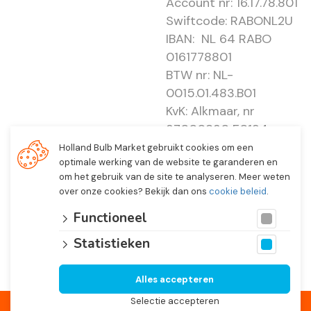
Account nr: 16.17.78.801
Swiftcode: RABONL2U
IBAN: NL 64 RABO
0161778801
BTW nr: NL-
0015.01.483.B01
KvK: Alkmaar, nr
37000830 E0194 -
EBO 505
Holland Bulb Market gebruikt cookies om een
optimale werking van de website te garanderen en
om het gebruik van de site te analyseren. Meer weten
over onze cookies? Bekijk dan ons
cookie beleid
.
Functioneel
Statistieken
Alles accepteren
© 2026 Holland Bulb Market, Heiloo Netherlands
Selectie accepteren