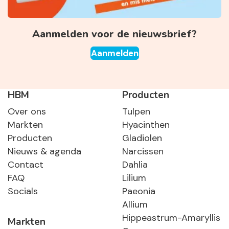
Aanmelden voor de nieuwsbrief?
Aanmelden
HBM
Producten
Over ons
Tulpen
Markten
Hyacinthen
Producten
Gladiolen
Nieuws & agenda
Narcissen
Contact
Dahlia
FAQ
Lilium
Socials
Paeonia
Allium
Hippeastrum-Amaryllis
Markten