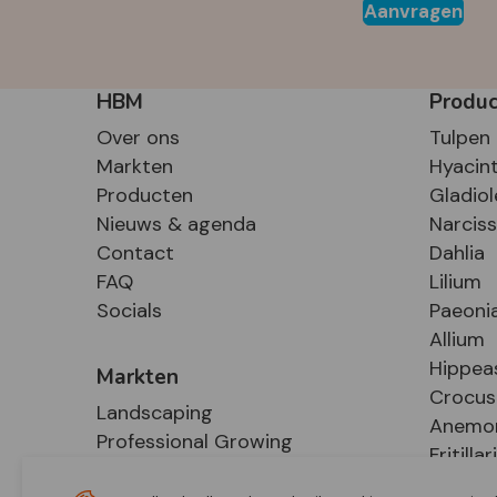
Aanvragen
HBM
Produ
Over ons
Tulpen
Markten
Hyacin
Producten
Gladiol
Nieuws & agenda
Narcis
Contact
Dahlia
FAQ
Lilium
Socials
Paeoni
Allium
Hippea
Markten
Crocus
Landscaping
Anemo
Professional Growing
Fritillar
E-Commerce
Hosta