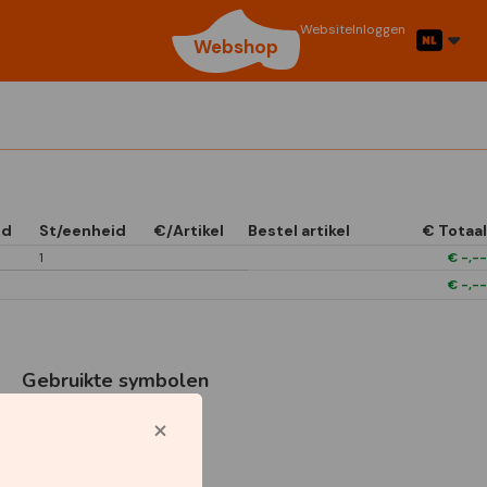
Website
Inloggen
Webshop
id
St/eenheid
€/Artikel
Bestel artikel
€ Totaal
1
€
-,--
€
-,--
Gebruikte symbolen
Star Capperline