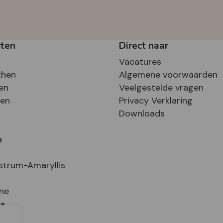
cten
Direct naar
Vacatures
then
Algemene voorwaarden
en
Veelgestelde vragen
sen
Privacy Verklaring
Downloads
a
strum-Amaryllis
ne
ia