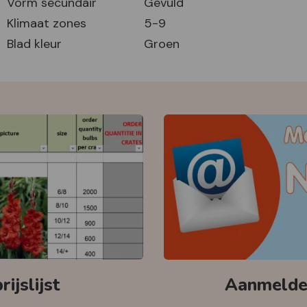
Vorm secundair
Gevuld
Klimaat zones
5-9
Blad kleur
Groen
ijslijst
Aanmelden