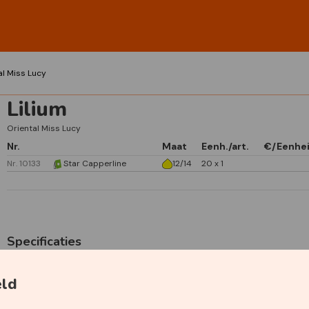
al Miss Lucy
Lilium
Oriental Miss Lucy
Nr.
Maat
Eenh./art.
€/Eenhe
Nr. 10133
Star Capperline
12/14
20 x 1
Specificaties
Primaire kleur
Wit
eld
Secundaire kleur
Roze