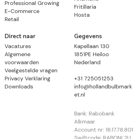
Professional Growing
Fritillaria
E-Commerce
Hosta
Retail
Direct naar
Gegevens
Vacatures
Kapellaan 130
Algemene
1851PE Heiloo
voorwaarden
Nederland
Veelgestelde vragen
Privacy Verklaring
+31 725051253
Downloads
info@hollandbulbmark
et.nl
Bank: Rabobank
Alkmaar
Account nr: 16.17.78.801
Swiftcode: RABONL2U