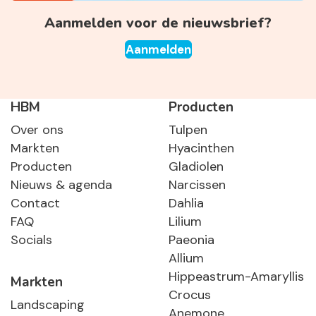
Aanmelden voor de nieuwsbrief?
Aanmelden
HBM
Producten
Over ons
Tulpen
Markten
Hyacinthen
Producten
Gladiolen
Nieuws & agenda
Narcissen
Contact
Dahlia
FAQ
Lilium
Socials
Paeonia
Allium
Hippeastrum-Amaryllis
Markten
Crocus
Landscaping
Anemone