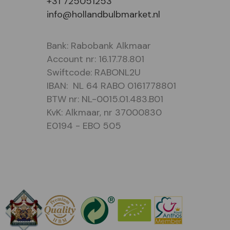
+31 725051253
info@hollandbulbmarket.nl
Bank: Rabobank Alkmaar
Account nr: 16.17.78.801
Swiftcode: RABONL2U
IBAN: NL 64 RABO 0161778801
BTW nr: NL-0015.01.483.B01
KvK: Alkmaar, nr 37000830
E0194 - EBO 505