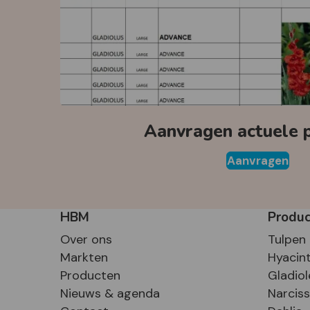
Aanvragen actuele pr
Aanvragen
HBM
Produ
Over ons
Tulpen
Markten
Hyacin
Producten
Gladiol
Nieuws & agenda
Narcis