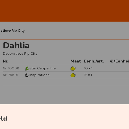
atieve Rip City
Dahlia
Decoratieve Rip City
Nr.
Maat
Eenh./art.
€/Eenhe
Nr. 10008
Star Capperline
I
10 x 1
Nr. 75501
Inspirations
I
12 x 1
Specificaties
eld