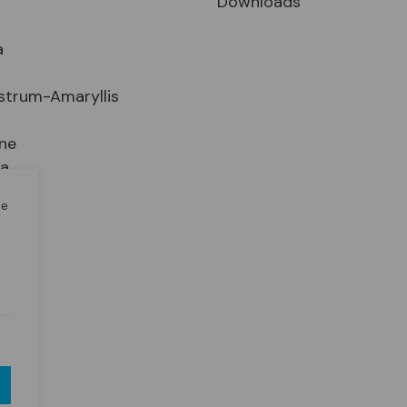
Downloads
a
strum-Amaryllis
ne
ia
le