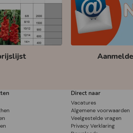
ijslijst
Aanmelden
cten
Direct naar
Vacatures
then
Algemene voorwaarden
en
Veelgestelde vragen
sen
Privacy Verklaring