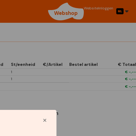
Website
Inloggen
Webshop
id
St/eenheid
€/Artikel
Bestel artikel
€ Totaal
1
€
-,--
1
€
-,--
€
-,--
Gebruikte symbolen
Star Capperline
Inspirations