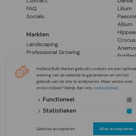
Contact
Dahlia
FAQ
Lilium
Socials
Paeoni
Allium
Hippea
Markten
Crocus
Landscaping
Anemo
Professional Growing
Fritillar
E-Commerce
Hosta
Retail
Holland Bulb Market gebruikt cookies om een optima
werking van de website te garanderen en om het
gebruik van de site te analyseren. Meer weten over
onze cookies? Bekijk dan ons
cookie beleid
.
Functioneel
Statistieken
Selectie accepteren
Alles accepteren