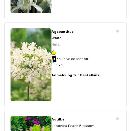
Agapanthus
White
Nein.
I
Xclusive collection
1 x 15
Anmeldung zur Bestellung
Astilbe
Japonica Peach Blossom