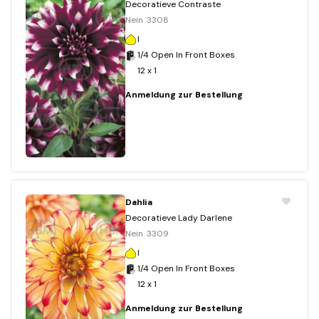
Decoratieve Contraste
Nein. 3308
I
1/4 Open In Front Boxes
12 x 1
Anmeldung zur Bestellung
Dahlia
Decoratieve Lady Darlene
Nein. 3309
I
1/4 Open In Front Boxes
12 x 1
Anmeldung zur Bestellung