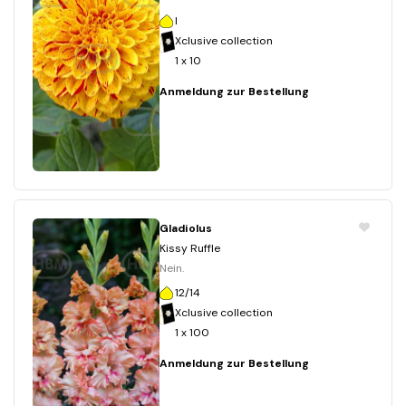
I
Xclusive collection
1 x 10
Anmeldung zur Bestellung
Gladiolus
Kissy Ruffle
Nein.
12/14
Xclusive collection
1 x 100
Anmeldung zur Bestellung