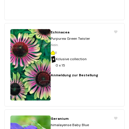
Echinacea
Purpurea Green Twister
Nein.
I
Xclusive collection
0 x 15
Anmeldung zur Bestellung
Geranium
himalayense Baby Blue