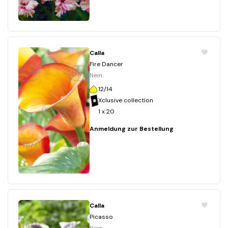
Calla
Fire Dancer
Nein.
12/14
Xclusive collection
1 x 20
Anmeldung zur Bestellung
Calla
Picasso