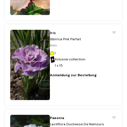
Iris
Sibirica Pink Parfait
Nein.
I
Xclusive collection
1 x 15
Anmeldung zur Bestellung
Paeonia
Lactiflora Duchesse De Nemours