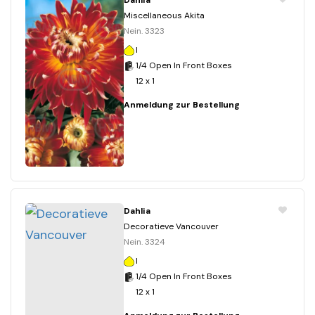
Dahlia
Miscellaneous Akita
Nein. 3323
I
1/4 Open In Front Boxes
12 x 1
Anmeldung zur Bestellung
Dahlia
Decoratieve Vancouver
Nein. 3324
I
1/4 Open In Front Boxes
12 x 1