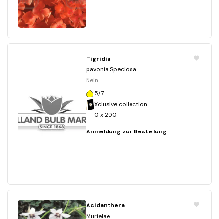
Tigridia
pavonia Speciosa
Nein.
5/7
Xclusive collection
0 x 200
Anmeldung zur Bestellung
Acidanthera
Murielae