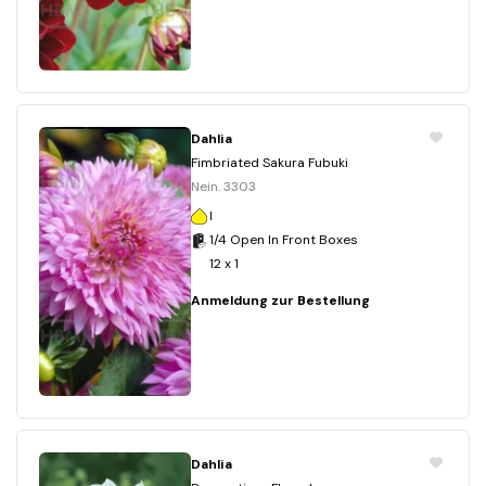
Dahlia
Fimbriated Sakura Fubuki
Nein. 3303
I
1/4 Open In Front Boxes
12 x 1
Anmeldung zur Bestellung
Dahlia