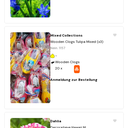
Mixed Collections
Wooden Clogs Tulipa Mixed (x3)
Nein. 1157
-
Wooden Clogs
20 x
Anmeldung zur Bestellung
Dahlia
Decoratieve Hawaii NL