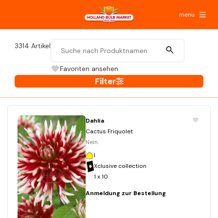
menu
3314
Artikel
Favoriten ansehen
Filter
Dahlia
Cactus Friquolet
Nein.
I
Xclusive collection
1 x 10
Anmeldung zur Bestellung