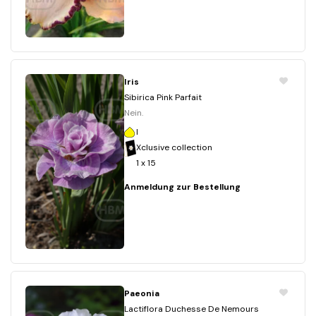
Iris
Sibirica Pink Parfait
Nein.
I
Xclusive collection
1 x 15
Anmeldung zur Bestellung
Paeonia
Lactiflora Duchesse De Nemours