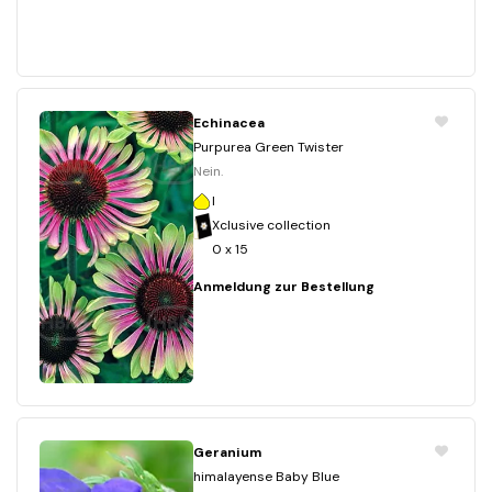
Echinacea
Purpurea Green Twister
Nein.
I
Xclusive collection
0 x 15
Anmeldung zur Bestellung
Geranium
himalayense Baby Blue