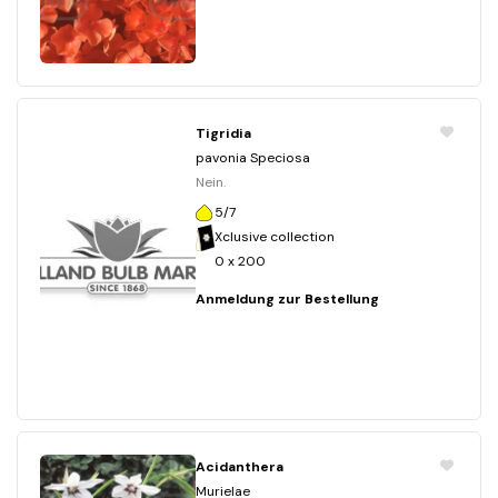
Tigridia
pavonia Speciosa
Nein.
5/7
Xclusive collection
0 x 200
Anmeldung zur Bestellung
Acidanthera
Murielae