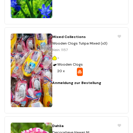
Mixed Collections
Wooden Clogs Tulipa Mixed (x3)
Nein. 1157
-
Wooden Clogs
20 x
Anmeldung zur Bestellung
Dahlia
Decoratieve Hawaii NL