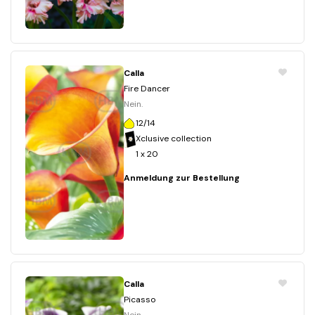
Calla
Fire Dancer
Nein.
12/14
Xclusive collection
1 x 20
Anmeldung zur Bestellung
Calla
Picasso