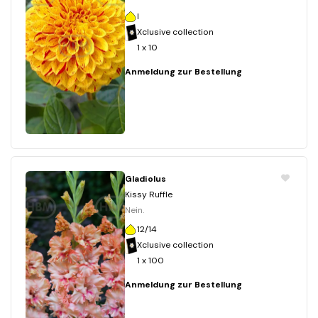
I
Xclusive collection
1 x 10
Anmeldung zur Bestellung
Gladiolus
Kissy Ruffle
Nein.
12/14
Xclusive collection
1 x 100
Anmeldung zur Bestellung