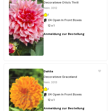
Decoratieve Otto's Thrill
Nein. 3312
I
1/4 Open In Front Boxes
12 x 1
Anmeldung zur Bestellung
Dahlia
Decoratieve Graceland
Nein. 3313
I
1/4 Open In Front Boxes
12 x 1
Anmeldung zur Bestellung