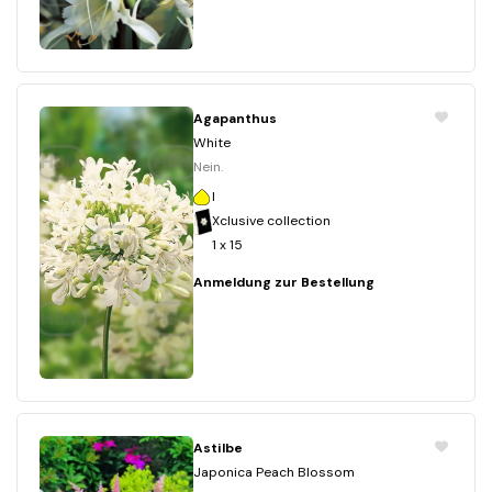
Agapanthus
White
Nein.
I
Xclusive collection
1 x 15
Anmeldung zur Bestellung
Astilbe
Japonica Peach Blossom