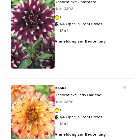
Decoratieve Contraste
Nein. 3308
I
1/4 Open In Front Boxes
12 x 1
Anmeldung zur Bestellung
Dahlia
Decoratieve Lady Darlene
Nein. 3309
I
1/4 Open In Front Boxes
12 x 1
Anmeldung zur Bestellung