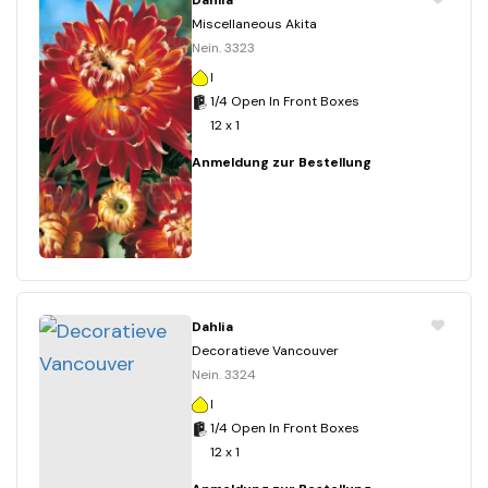
Dahlia
Miscellaneous Akita
Nein. 3323
I
1/4 Open In Front Boxes
12 x 1
Anmeldung zur Bestellung
Dahlia
Decoratieve Vancouver
Nein. 3324
I
1/4 Open In Front Boxes
12 x 1