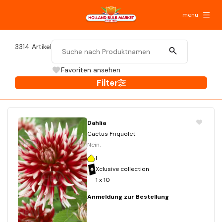
menu
3314
Artikel
Favoriten ansehen
Filter
Dahlia
Cactus Friquolet
Nein.
I
Xclusive collection
1 x 10
Anmeldung zur Bestellung