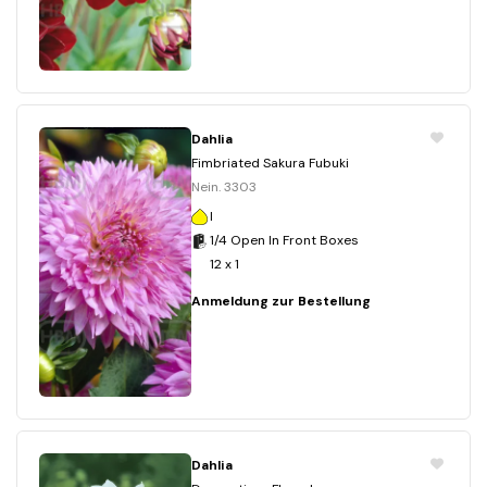
Dahlia
Fimbriated Sakura Fubuki
Nein. 3303
I
1/4 Open In Front Boxes
12 x 1
Anmeldung zur Bestellung
Dahlia