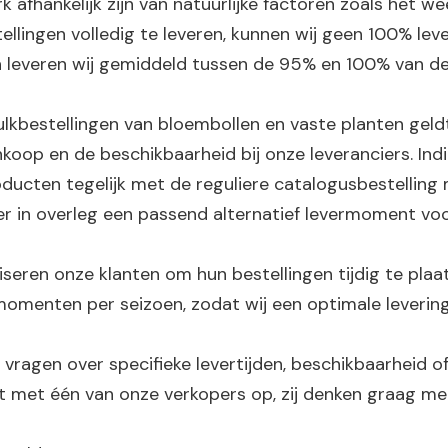
rk afhankelijk zijn van natuurlijke factoren zoals het we
ellingen volledig te leveren, kunnen wij geen 100% lev
n leveren wij gemiddeld tussen de 95% en 100% van de
lkbestellingen van bloembollen en vaste planten geldt
koop en de beschikbaarheid bij onze leveranciers. Indi
ducten tegelijk met de reguliere catalogusbestelling m
r in overleg een passend alternatief levermoment voo
iseren onze klanten om hun bestellingen tijdig te pla
omenten per seizoen, zodat wij een optimale levering
 vragen over specifieke levertijden, beschikbaarheid
 met één van onze verkopers op, zij denken graag me