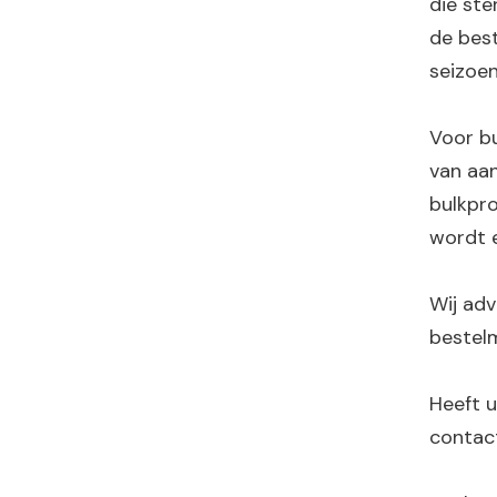
die ste
de best
seizoe
Voor bu
van aan
bulkpro
wordt e
Wij adv
bestelm
Heeft u
contact