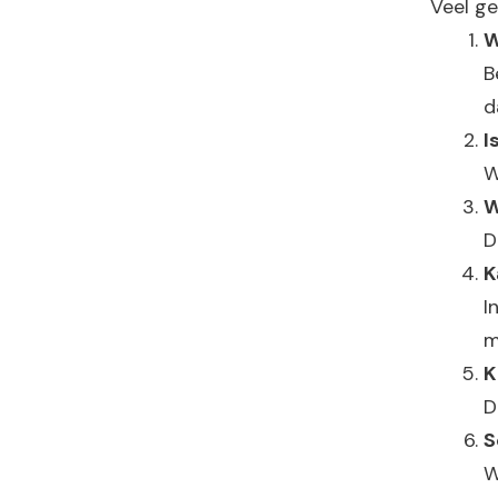
Veel ge
W
B
d
I
W
W
D
K
I
m
K
D
S
W