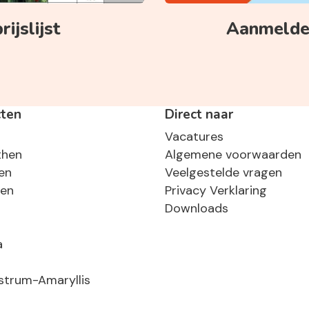
ijslijst
Aanmelden
cten
Direct naar
Vacatures
then
Algemene voorwaarden
en
Veelgestelde vragen
sen
Privacy Verklaring
Downloads
a
strum-Amaryllis