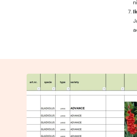
n
I
J
a