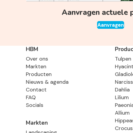
Aanvragen actuele pr
Aanvragen
HBM
Produ
Over ons
Tulpen
Markten
Hyacin
Producten
Gladiol
Nieuws & agenda
Narcis
Contact
Dahlia
FAQ
Lilium
Socials
Paeoni
Allium
Hippea
Markten
Crocus
Landscaping