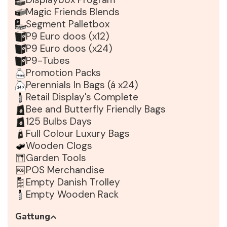
Magic Friends Blends
Segment Palletbox
P9 Euro doos (x12)
P9 Euro doos (x24)
P9-Tubes
Promotion Packs
Perennials In Bags (á x24)
Retail Display's Complete
Bee and Butterfly Friendly Bags
125 Bulbs Days
Full Colour Luxury Bags
Wooden Clogs
Garden Tools
POS Merchandise
Empty Danish Trolley
Empty Wooden Rack
Gattung