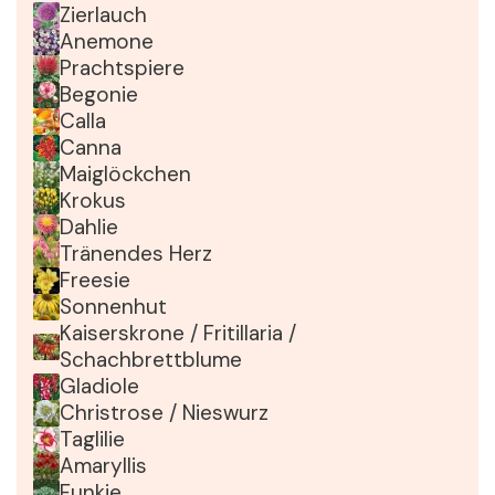
Zierlauch
Anemone
Prachtspiere
Begonie
Calla
Canna
Maiglöckchen
Krokus
Dahlie
Tränendes Herz
Freesie
Sonnenhut
Kaiserskrone / Fritillaria /
Schachbrettblume
Gladiole
Christrose / Nieswurz
Taglilie
Amaryllis
Funkie