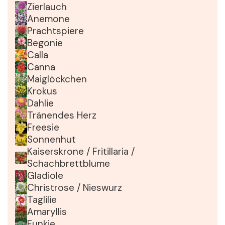
Zierlauch
Anemone
Prachtspiere
Begonie
Calla
Canna
Maiglöckchen
Krokus
Dahlie
Tränendes Herz
Freesie
Sonnenhut
Kaiserskrone / Fritillaria /
Schachbrettblume
Gladiole
Christrose / Nieswurz
Taglilie
Amaryllis
Funkie