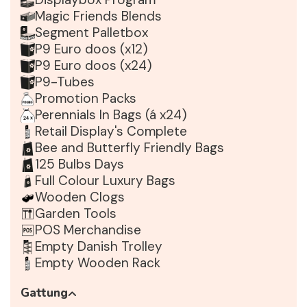
Magic Friends Blends
Segment Palletbox
P9 Euro doos (x12)
P9 Euro doos (x24)
P9-Tubes
Promotion Packs
Perennials In Bags (á x24)
Retail Display's Complete
Bee and Butterfly Friendly Bags
125 Bulbs Days
Full Colour Luxury Bags
Wooden Clogs
Garden Tools
POS Merchandise
Empty Danish Trolley
Empty Wooden Rack
Gattung