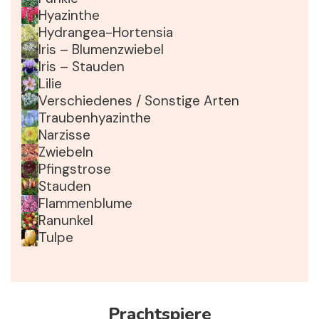
Hyazinthe
Hydrangea-Hortensia
Iris – Blumenzwiebel
Iris – Stauden
Lilie
Verschiedenes / Sonstige Arten
Traubenhyazinthe
Narzisse
Zwiebeln
Pfingstrose
Stauden
Flammenblume
Ranunkel
Tulpe
Prachtspiere