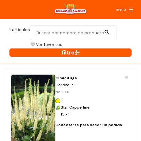
menu
1
artículos
Ver favoritos
filtro
Cimicifuga
Cordifolia
No. 11131
I
Star Capperline
15 x 1
Conectarse para hacer un pedido