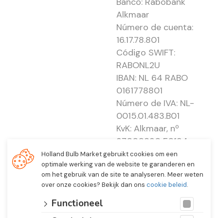
Banco: Rabobank
Alkmaar
Número de cuenta:
16.17.78.801
Código SWIFT:
RABONL2U
IBAN: NL 64 RABO
0161778801
Número de IVA: NL-
0015.01.483.B01
KvK: Alkmaar, nº
37000830 E0194 -
EBO 505
Holland Bulb Market gebruikt cookies om een
optimale werking van de website te garanderen en
om het gebruik van de site te analyseren. Meer weten
over onze cookies? Bekijk dan ons
cookie beleid
.
Functioneel