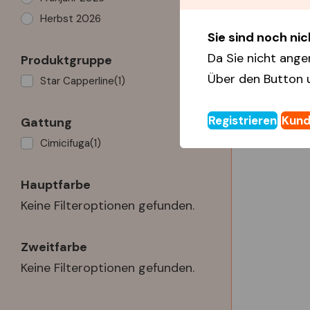
Herbst 2026
Sie sind noch nich
Da Sie nicht ange
Produktgruppe
Über den Button 
Star Capperline
(1)
Registrieren
Kund
Gattung
Cimicifuga
(1)
Hauptfarbe
Keine Filteroptionen gefunden.
Zweitfarbe
Keine Filteroptionen gefunden.