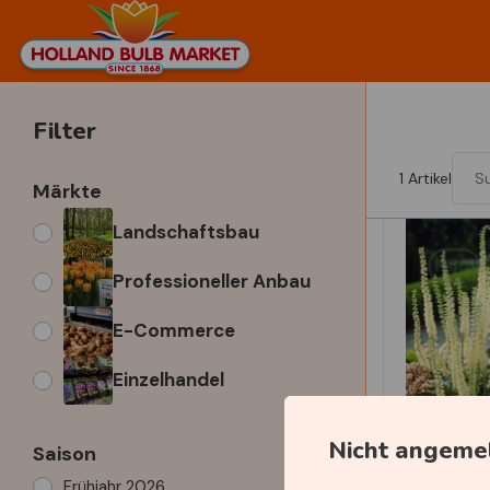
Filter
1
Artikel
Märkte
Landschaftsbau
Professioneller Anbau
E-Commerce
Einzelhandel
Nicht angeme
Saison
Frühjahr 2026