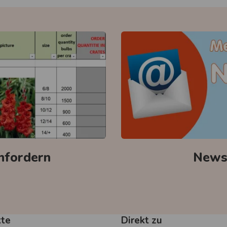
anfordern
Newsl
kte
Direkt zu