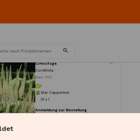
Cimicifuga
Cordifolia
Nein. 11131
I
Star Capperline
15 x 1
Anmeldung zur Bestellung
ldet