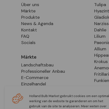
Über uns
Tulipa
Märkte
Hyazin
Produkte
Gladiol
News & Agenda
Narzis
Kontakt
Dahlie
FAQ
Lilium
Socials
Paeoni
Allium
Hippea
Märkte
Krokus
Landschaftsbau
Anemo
Professioneller Anbau
Fritillar
E-Commerce
Funkie
Einzelhandel
Holland Bulb Market gebruikt cookies om een optima
werking van de website te garanderen en om het
gebruik van de site te analyseren. Meer weten over