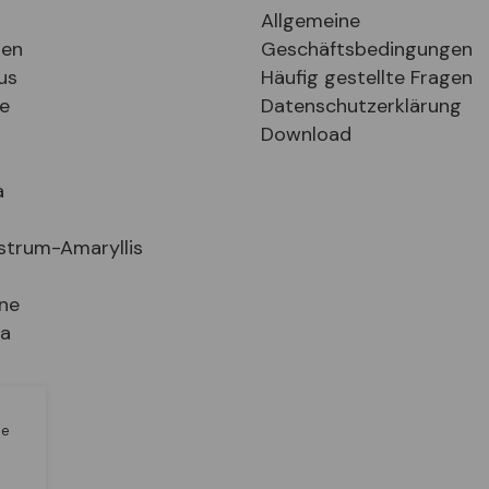
Allgemeine
ten
Geschäftsbedingungen
us
Häufig gestellte Fragen
se
Datenschutzerklärung
Download
a
strum-Amaryllis
ne
ia
n
le