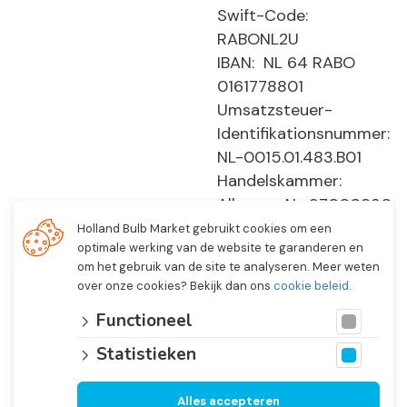
Swift-Code:
RABONL2U
IBAN: NL 64 RABO
0161778801
Umsatzsteuer-
Identifikationsnummer:
NL-0015.01.483.B01
Handelskammer:
Alkmaar, Nr. 37000830
E0194 - EBO 505
Holland Bulb Market gebruikt cookies om een
optimale werking van de website te garanderen en
om het gebruik van de site te analyseren. Meer weten
over onze cookies? Bekijk dan ons
cookie beleid
.
Functioneel
Statistieken
Alles accepteren