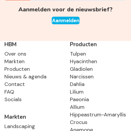
Aanmelden voor de nieuwsbrief?
Aanmelden
HBM
Producten
Over ons
Tulpen
Markten
Hyacinthen
Producten
Gladiolen
Nieuws & agenda
Narcissen
Contact
Dahlia
FAQ
Lilium
Socials
Paeonia
Allium
Hippeastrum-Amaryllis
Markten
Crocus
Landscaping
Anemone