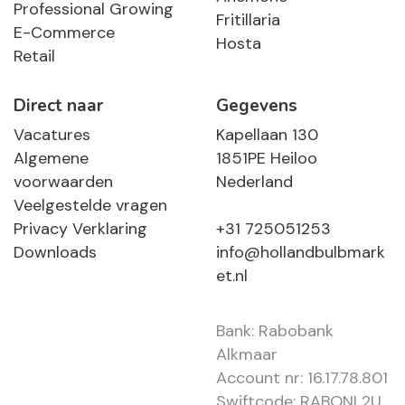
Professional Growing
Fritillaria
E-Commerce
Hosta
Retail
Direct naar
Gegevens
Vacatures
Kapellaan 130
Algemene
1851PE Heiloo
voorwaarden
Nederland
Veelgestelde vragen
Privacy Verklaring
+31 725051253
Downloads
info@hollandbulbmark
et.nl
Bank: Rabobank
Alkmaar
Account nr: 16.17.78.801
Swiftcode: RABONL2U