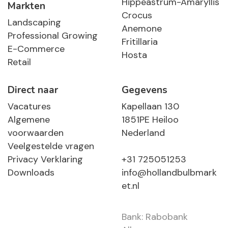
Hippeastrum-Amaryllis
Markten
Crocus
Landscaping
Anemone
Professional Growing
Fritillaria
E-Commerce
Hosta
Retail
Direct naar
Gegevens
Vacatures
Kapellaan 130
Algemene
1851PE Heiloo
voorwaarden
Nederland
Veelgestelde vragen
Privacy Verklaring
+31 725051253
Downloads
info@hollandbulbmark
et.nl
Bank: Rabobank