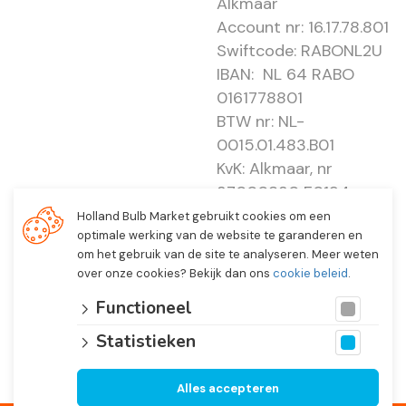
Alkmaar
Account nr: 16.17.78.801
Swiftcode: RABONL2U
IBAN: NL 64 RABO
0161778801
BTW nr: NL-
0015.01.483.B01
KvK: Alkmaar, nr
37000830 E0194 -
EBO 505
Holland Bulb Market gebruikt cookies om een
optimale werking van de website te garanderen en
om het gebruik van de site te analyseren. Meer weten
over onze cookies? Bekijk dan ons
cookie beleid
.
Functioneel
Statistieken
Alles accepteren