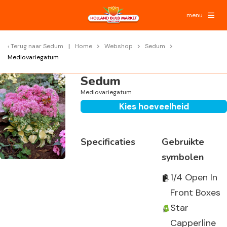
menu
Terug naar
Sedum
Home
Webshop
Sedum
Mediovariegatum
Sedum
Mediovariegatum
Kies hoeveelheid
Specificaties
Gebruikte
symbolen
1/4 Open In
Front Boxes
Star
Capperline