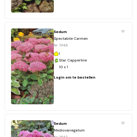
Sedum
Spectabile Carmen
Nr. 11146
I
Star Capperline
10 x 1
Login om te bestellen
Sedum
Mediovariegatum