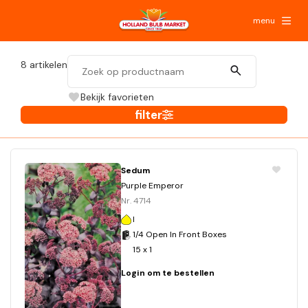
menu
8
artikelen
Bekijk favorieten
filter
Sedum
Purple Emperor
Nr. 4714
I
1/4 Open In Front Boxes
15 x 1
Login om te bestellen