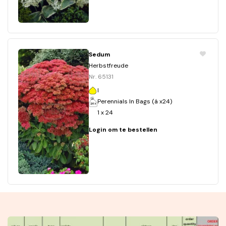
Sedum
Herbstfreude
Nr. 65131
I
Perennials In Bags (á x24)
1 x 24
Login om te bestellen