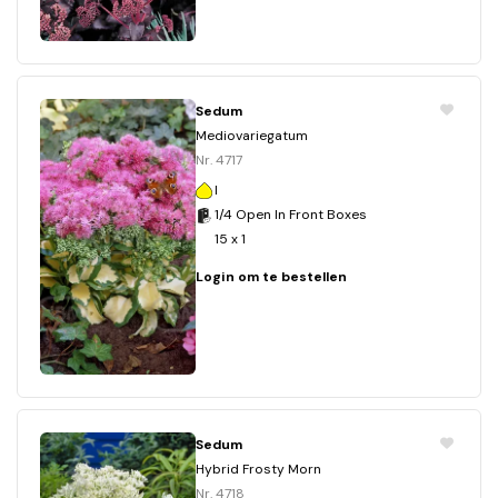
Sedum
Mediovariegatum
Nr. 4717
I
1/4 Open In Front Boxes
15 x 1
Login om te bestellen
Sedum
Hybrid Frosty Morn
Nr. 4718