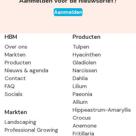
Aanmelden voor de nieuwsbrief?
Aanmelden
HBM
Producten
Over ons
Tulpen
Markten
Hyacinthen
Producten
Gladiolen
Nieuws & agenda
Narcissen
Contact
Dahlia
FAQ
Lilium
Socials
Paeonia
Allium
Hippeastrum-Amaryllis
Markten
Crocus
Landscaping
Anemone
Professional Growing
Fritillaria