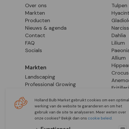
Over ons
Tulpen
Markten
Hyacin
Producten
Gladiol
Nieuws & agenda
Narcis
Contact
Dahlia
FAQ
Lilium
Socials
Paeoni
Allium
Hippea
Markten
Crocus
Landscaping
Anemo
Professional Growing
Fritillar
E-Commerce
Hosta
Retail
Holland Bulb Market gebruikt cookies om een optima
werking van de website te garanderen en om het
gebruik van de site te analyseren. Meer weten over
onze cookies? Bekijk dan ons
cookie beleid
.