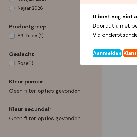
Najaar 2026
U bent nog niet
Doordat u niet b
Productgroep
Via onderstaande
P9-Tubes
(1)
Aanmelden
Klan
Geslacht
Rose
(1)
Kleur primair
Geen filter opties gevonden.
Kleur secundair
Geen filter opties gevonden.