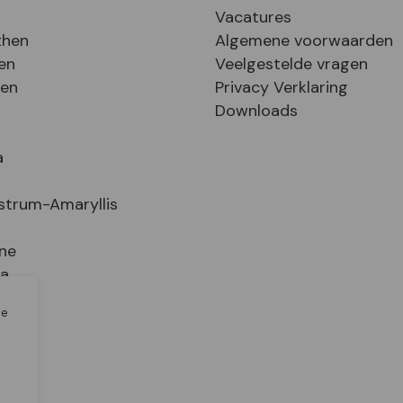
Vacatures
then
Algemene voorwaarden
en
Veelgestelde vragen
sen
Privacy Verklaring
Downloads
a
strum-Amaryllis
ne
ia
le