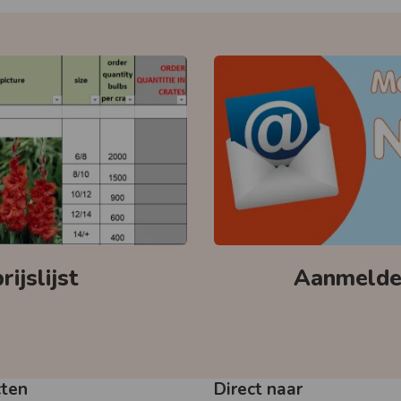
ijslijst
Aanmelden
cten
Direct naar