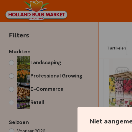
Filters
1
artikelen
Markten
Landscaping
Professional Growing
E-Commerce
Retail
Niet aangem
Seizoen
Voorjaar 2026