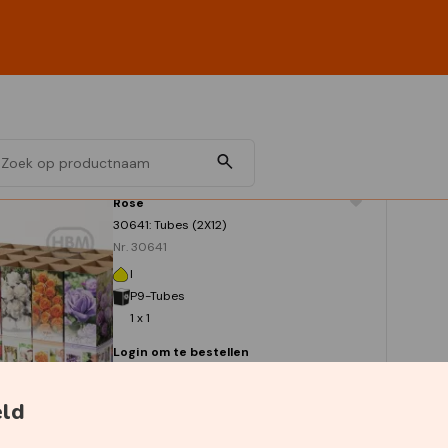
Rose
30641: Tubes (2X12)
Nr. 30641
I
P9-Tubes
1 x 1
Login om te bestellen
eld