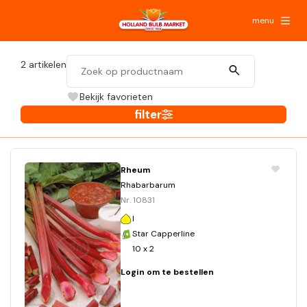
menu
2
artikelen
Bekijk favorieten
filter
Rheum
Rhabarbarum
Nr. 10831
I
Star Capperline
10 x 2
Login om te bestellen