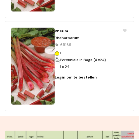
Rheum
Rhabarbarum
Nr. 65165
I
Perennials In Bags (á x24)
1 x 24
Login om te bestellen