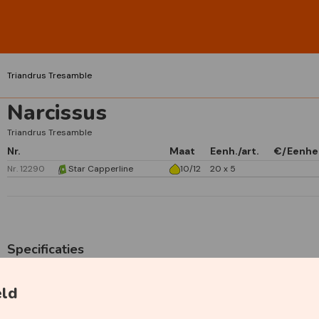
Triandrus Tresamble
Narcissus
Triandrus Tresamble
Nr.
Maat
Eenh./art.
€/Eenhe
Nr. 12290
Star Capperline
10/12
20 x 5
Specificaties
Primaire kleur
Wit
eld
Geurend