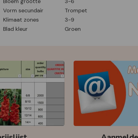
Bloem grootte
3-6
Vorm secundair
Trompet
Klimaat zones
3-9
Blad kleur
Groen
ijslijst
Aanmelden