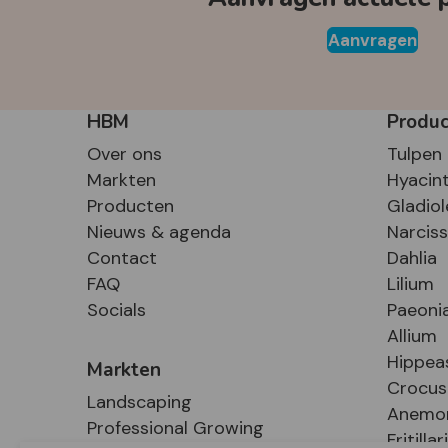
Aanvragen
HBM
Produ
Over ons
Tulpen
Markten
Hyacin
Producten
Gladiol
Nieuws & agenda
Narcis
Contact
Dahlia
FAQ
Lilium
Socials
Paeoni
Allium
Hippea
Markten
Crocus
Landscaping
Anemo
Professional Growing
Fritillar