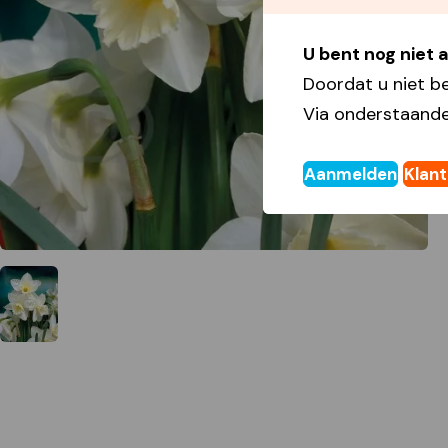
U bent nog niet
Doordat u niet b
Via onderstaande
Aanmelden
Klan