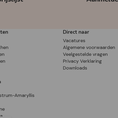
cten
Direct naar
Vacatures
then
Algemene voorwaarden
en
Veelgestelde vragen
sen
Privacy Verklaring
Downloads
a
strum-Amaryllis
ne
ia