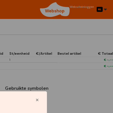
Website
Inloggen
Webshop
id
St/eenheid
€/Artikel
Bestel artikel
€ Totaal
1
€
-,--
€
-,--
Gebruikte symbolen
Star Capperline