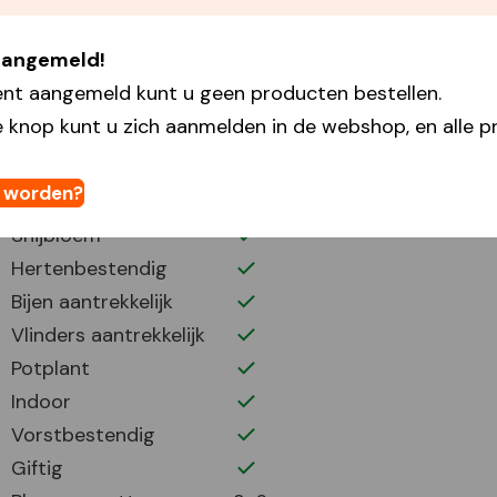
Plantdiepte
15
Plantafstand
12
 aangemeld!
Plant periode
9-11
ent aangemeld kunt u geen producten bestellen.
Bloei periode
3-5
 knop kunt u zich aanmelden in de webshop, en alle pr
Bloemhoogte
25
Volle zon
t worden?
Half zonnig
Snijbloem
Hertenbestendig
Bijen aantrekkelijk
Vlinders aantrekkelijk
Potplant
Indoor
Vorstbestendig
Giftig