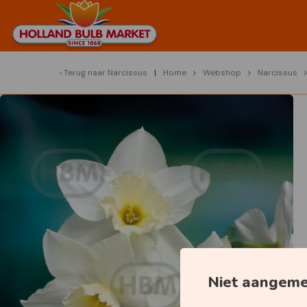
Terug naar
Narcissus
Home
Webshop
Narcissus
Niet aangem