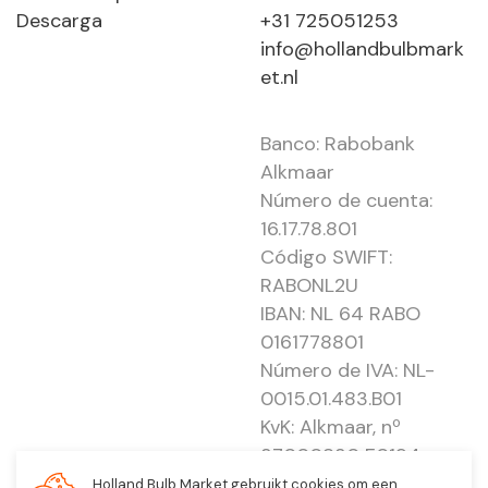
Descarga
+31 725051253
info@hollandbulbmark
et.nl
Banco: Rabobank
Alkmaar
Número de cuenta:
16.17.78.801
Código SWIFT:
RABONL2U
IBAN: NL 64 RABO
0161778801
Número de IVA: NL-
0015.01.483.B01
KvK: Alkmaar, nº
37000830 E0194 -
EBO 505
Holland Bulb Market gebruikt cookies om een