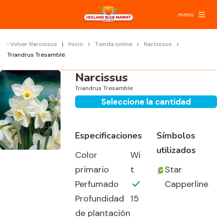
menu
Volver
Narcissus
Inicio
Tienda online
Narcissus
Triandrus Tresamble
Narcissus
Triandrus Tresamble
Seleccione la cantidad
Especificaciones
Símbolos
utilizados
Color
Wi
primario
t
Star
Perfumado
Capperline
Profundidad
15
de plantación