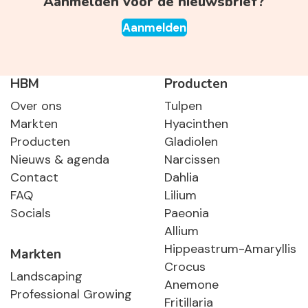
Aanmelden voor de nieuwsbrief?
Aanmelden
HBM
Producten
Over ons
Tulpen
Markten
Hyacinthen
Producten
Gladiolen
Nieuws & agenda
Narcissen
Contact
Dahlia
FAQ
Lilium
Socials
Paeonia
Allium
Hippeastrum-Amaryllis
Markten
Crocus
Landscaping
Anemone
Professional Growing
Fritillaria