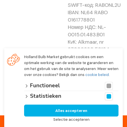
SWIFT-код: RABONL2U
IBAN: NL64 RABO
0161778801
Номер НДС: NL-
0015.01.483.B01
KvK: Alkmaar, nr
37000830 E0194 -
EBO 505
Holland Bulb Market gebruikt cookies om een
optimale werking van de website te garanderen en
om het gebruik van de site te analyseren. Meer weten
over onze cookies? Bekijk dan ons
cookie beleid
.
Functioneel
Statistieken
Alles accepteren
© 2026 Holland Bulb Market, Heiloo Нидерланды
Selectie accepteren
Website ontwikkeld door
Lined
en volledig geïntegreerd met
Troublefree Smart Bulb