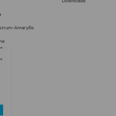
Downloads
a
strum-Amaryllis
ne
ia
le