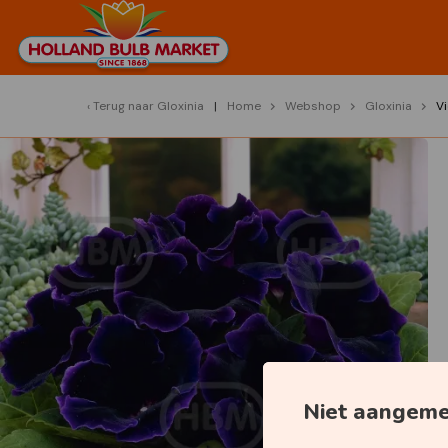
Terug naar
Gloxinia
Home
Webshop
Gloxinia
V
Niet aangem