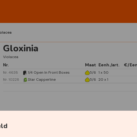
iolacea
Gloxinia
Violacea
Nr.
Maat
Eenh./art.
€/Ee
Nr. 4638
1/4 Open In Front Boxes
5/6
1 x 50
Nr. 10228
Star Capperline
5/6
20 x 1
Specificaties
eld