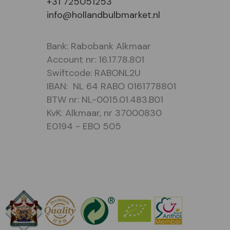
+31 725051253
info@hollandbulbmarket.nl
Bank: Rabobank Alkmaar
Account nr: 16.17.78.801
Swiftcode: RABONL2U
IBAN: NL 64 RABO 0161778801
BTW nr: NL-0015.01.483.B01
KvK: Alkmaar, nr 37000830
E0194 - EBO 505