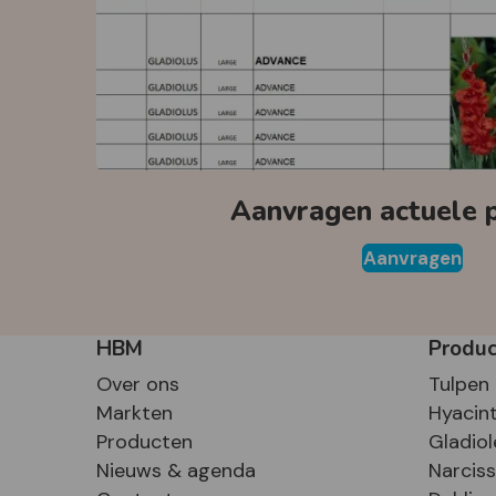
Aanvragen actuele pr
Aanvragen
HBM
Produ
Over ons
Tulpen
Markten
Hyacin
Producten
Gladiol
Nieuws & agenda
Narcis