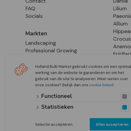
Contact
Dahlia
FAQ
Lilium
Socials
Paeoni
Allium
Hippea
Markten
Crocus
Landscaping
Anemo
Professional Growing
Fritillar
E-Commerce
Hosta
Retail
Holland Bulb Market gebruikt cookies om een optima
werking van de website te garanderen en om het
gebruik van de site te analyseren. Meer weten over
onze cookies? Bekijk dan ons
cookie beleid
.
Functioneel
Statistieken
Selectie accepteren
Alles accepteren