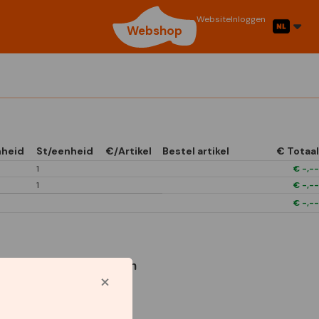
Website
Inloggen
Webshop
nheid
St/eenheid
€/Artikel
Bestel artikel
€ Totaal
1
€
-,--
1
€
-,--
€
-,--
Gebruikte symbolen
1/4 Open In Front
Boxes