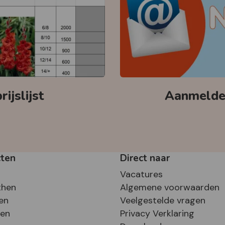
ijslijst
Aanmelden
cten
Direct naar
Vacatures
then
Algemene voorwaarden
en
Veelgestelde vragen
sen
Privacy Verklaring