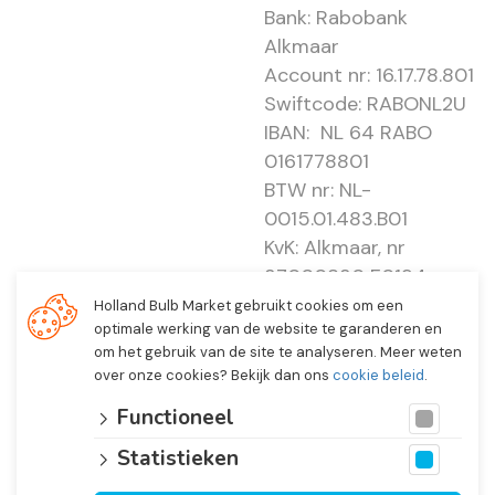
Bank: Rabobank
Alkmaar
Account nr: 16.17.78.801
Swiftcode: RABONL2U
IBAN: NL 64 RABO
0161778801
BTW nr: NL-
0015.01.483.B01
KvK: Alkmaar, nr
37000830 E0194 -
EBO 505
Holland Bulb Market gebruikt cookies om een
optimale werking van de website te garanderen en
om het gebruik van de site te analyseren. Meer weten
over onze cookies? Bekijk dan ons
cookie beleid
.
Functioneel
Statistieken