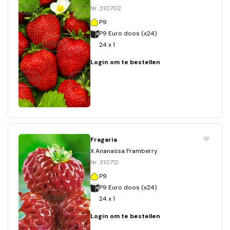
Nr. 310702
P9
P9 Euro doos (x24)
24 x 1
Login om te bestellen
Fragaria
X Ananassa Framberry
Nr. 310712
P9
P9 Euro doos (x24)
24 x 1
Login om te bestellen