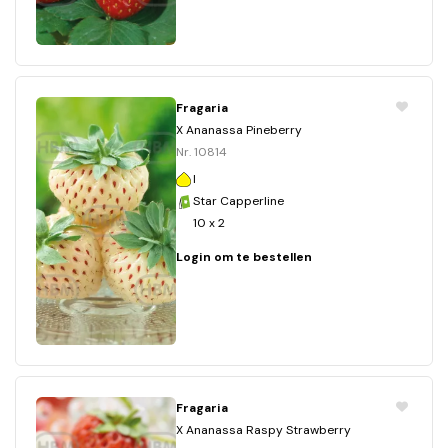
Fragaria
X Ananassa Pineberry
Nr. 10814
I
Star Capperline
10 x 2
Login om te bestellen
Fragaria
X Ananassa Raspy Strawberry