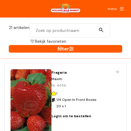
menu
21
artikelen
Bekijk favorieten
filter
Fragaria
Maxim
Nr. 4456
I
1/4 Open In Front Boxes
20 x 1
Login om te bestellen