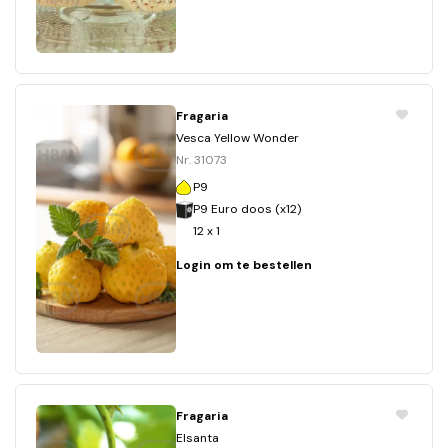
Fragaria
Vesca Yellow Wonder
Nr. 31073
P9
P9 Euro doos (x12)
12 x 1
Login om te bestellen
Fragaria
Elsanta