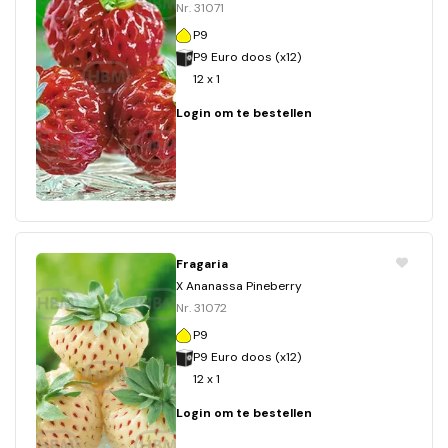
Nr. 31071
P9
P9 Euro doos (x12)
12 x 1
Login om te bestellen
Fragaria
X Ananassa Pineberry
Nr. 31072
P9
P9 Euro doos (x12)
12 x 1
Login om te bestellen