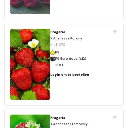
Fragaria
X Ananassa Korona
Nr. 31070
P9
P9 Euro doos (x12)
12 x 1
Login om te bestellen
Fragaria
X Ananassa Framberry