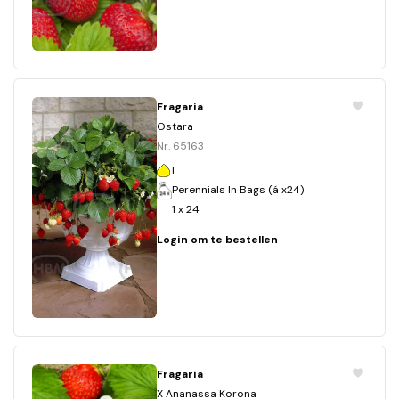
Fragaria
Ostara
Nr. 65163
I
Perennials In Bags (á x24)
1 x 24
Login om te bestellen
Fragaria
X Ananassa Korona