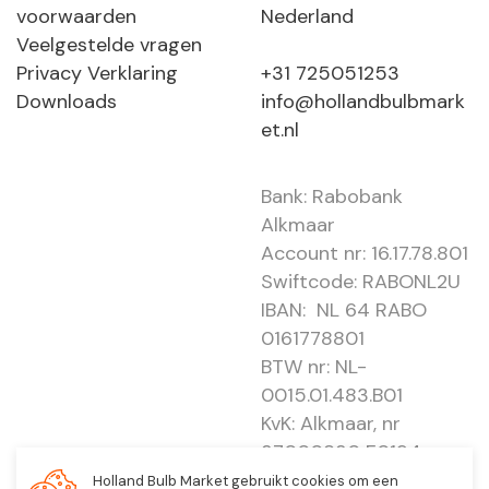
voorwaarden
Nederland
Veelgestelde vragen
Privacy Verklaring
+31 725051253
Downloads
info@hollandbulbmark
et.nl
Bank: Rabobank
Alkmaar
Account nr: 16.17.78.801
Swiftcode: RABONL2U
IBAN: NL 64 RABO
0161778801
BTW nr: NL-
0015.01.483.B01
KvK: Alkmaar, nr
37000830 E0194 -
EBO 505
Holland Bulb Market gebruikt cookies om een