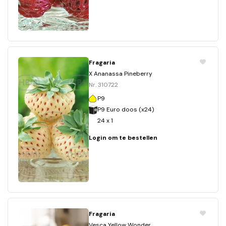
Fragaria
X Ananassa Pineberry
Nr. 310722
P9
P9 Euro doos (x24)
24 x 1
Login om te bestellen
Fragaria
Vesca Yellow Wonder