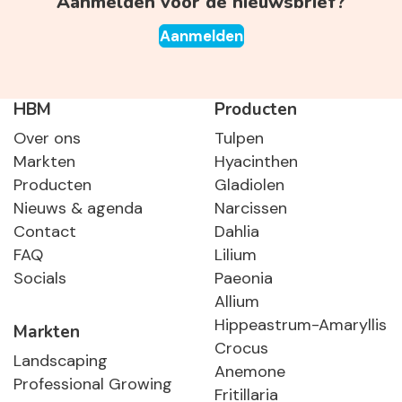
Aanmelden voor de nieuwsbrief?
Aanmelden
HBM
Producten
Over ons
Tulpen
Markten
Hyacinthen
Producten
Gladiolen
Nieuws & agenda
Narcissen
Contact
Dahlia
FAQ
Lilium
Socials
Paeonia
Allium
Hippeastrum-Amaryllis
Markten
Crocus
Landscaping
Anemone
Professional Growing
Fritillaria