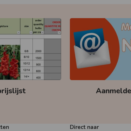
ijslijst
Aanmelden
cten
Direct naar