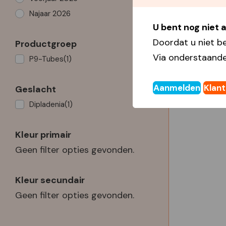
Najaar 2026
U bent nog niet
Doordat u niet b
Productgroep
Via onderstaande
P9-Tubes
(1)
Aanmelden
Klan
Geslacht
Dipladenia
(1)
Kleur primair
Geen filter opties gevonden.
Kleur secundair
Geen filter opties gevonden.