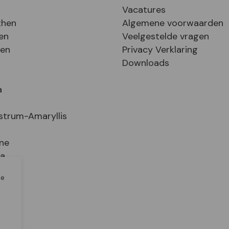
Vacatures
then
Algemene voorwaarden
en
Veelgestelde vragen
sen
Privacy Verklaring
Downloads
a
strum-Amaryllis
ne
ia
le