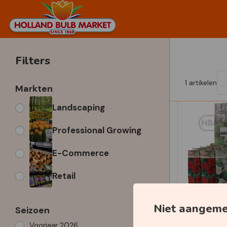
Filters
1
artikelen
Markten
Landscaping
Professional Growing
E-Commerce
Retail
Niet aangem
Seizoen
Voorjaar 2026