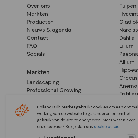
Over ons
Tulpen
Markten
Hyacin
Producten
Gladiol
Nieuws & agenda
Narcis
Contact
Dahlia
FAQ
Lilium
Socials
Paeoni
Allium
Hippea
Markten
Crocus
Landscaping
Anemo
Professional Growing
Fritillar
E-Commerce
Hosta
Retail
Holland Bulb Market gebruikt cookies om een optima
werking van de website te garanderen en om het
gebruik van de site te analyseren. Meer weten over
onze cookies? Bekijk dan ons
cookie beleid
.