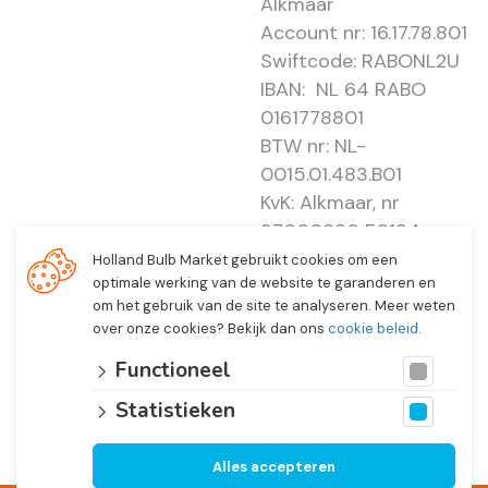
Alkmaar
Account nr: 16.17.78.801
Swiftcode: RABONL2U
IBAN: NL 64 RABO
0161778801
BTW nr: NL-
0015.01.483.B01
KvK: Alkmaar, nr
37000830 E0194 -
EBO 505
Holland Bulb Market gebruikt cookies om een
optimale werking van de website te garanderen en
om het gebruik van de site te analyseren. Meer weten
over onze cookies? Bekijk dan ons
cookie beleid
.
Functioneel
Statistieken
Alles accepteren