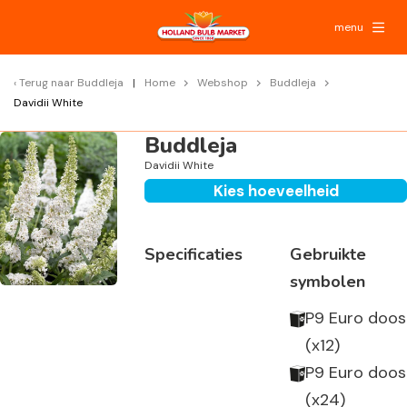
menu
Terug naar
Buddleja
Home
Webshop
Buddleja
Davidii White
Buddleja
Davidii White
Kies hoeveelheid
Specificaties
Gebruikte
symbolen
P9 Euro doos
(x12)
P9 Euro doos
(x24)