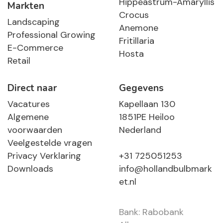
Hippeastrum-Amaryllis
Markten
Crocus
Landscaping
Anemone
Professional Growing
Fritillaria
E-Commerce
Hosta
Retail
Direct naar
Gegevens
Vacatures
Kapellaan 130
Algemene
1851PE Heiloo
voorwaarden
Nederland
Veelgestelde vragen
Privacy Verklaring
+31 725051253
Downloads
info@hollandbulbmark
et.nl
Bank: Rabobank